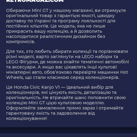
RETROMAGAZ.COM
Обираючи Mini GT у нашому магазині, ви отримуєте
оригінальний товар
з гарантією якості, швидку
доставку по Україні та програму лояльності для
постійних клієнтів. Це модель, яка не лише
прикрасить вашу колекцію, а й дозволить
насолодитися реалістичним дизайном без
компромісів.
Для тих, хто любить збирати колекції та порівнювати
різні моделі, варто заглянути на
LEGO набори
та
LEGO Фігурки
, де можна знайти тематичні автомобілі
та аксесуари. А якщо вас цікавлять інші культові
мініатюрні авто, обов’язково перевірте
машинки Hot
Wheels
, що стали класикою серед колекціонерів.
Ця Honda Civic Kanjo V1 — ідеальний вибір для
колекціонерів, які цінують
якість, деталізацію та
оригінальність
. Не втрачайте шанс поповнити свою
колекцію Mini GT цією культовою моделлю.
Оформляйте замовлення прямо зараз і отримайте
гарантовану якість та задоволення від
колекціонування!