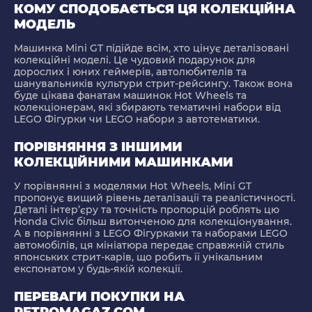
КОМУ СПОДОБАЄТЬСЯ ЦЯ КОЛЕКЦІЙНА
МОДЕЛЬ
Машинка Mini GT підійде всім, хто цінує деталізовані
колекційні моделі. Це чудовий подарунок для
дорослих і юних геймерів, автолюбителів та
шанувальників культури стрит-рейсингу. Також вона
буде цікава фанатам
машинок Hot Wheels
та
колекціонерам, які збирають тематичні набори від
LEGO Фігурки
чи
LEGO набори
з автотематики.
ПОРІВНЯННЯ З ІНШИМИ
КОЛЕКЦІЙНИМИ МАШИНКАМИ
У порівнянні з моделями Hot Wheels, Mini GT
пропонує вищий рівень деталізації та реалістичності.
Деталі інтер’єру та точність пропорцій роблять цю
Honda Civic більш витонченою для колекціонування.
А в порівнянні з
LEGO Фігурками
та наборами LEGO
автомобілів, ця мініатюра передає справжній стиль
японських стрит-карів, що робить її унікальним
експонатом у будь-якій колекції.
ПЕРЕВАГИ ПОКУПКИ НА