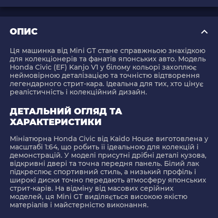
ОПИС
Ця машинка від
Mini GT
стане справжньою знахідкою
для колекціонерів та фанатів японських авто. Модель
Honda Civic (EF) Kanjo V1 у білому кольорі захоплює
неймовірною деталізацією та точністю відтворення
легендарного стрит-кара. Ідеальна для тих, хто цінує
реалістичність і колекційний дизайн.
ДЕТАЛЬНИЙ ОГЛЯД ТА
ХАРАКТЕРИСТИКИ
Мініатюрна Honda Civic від Kaido House виготовлена у
масштабі
1:64
, що робить її ідеальною для колекцій і
демонстрацій. У моделі присутні дрібні деталі кузова,
відкривні двері та точна передня панель. Білий лак
підкреслює спортивний стиль, а низький профіль і
широкі диски точно передають атмосферу японських
стрит-карів. На відміну від масових серійних
моделей, ця Mini GT виділяється високою якістю
матеріалів і майстерністю виконання.