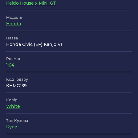
Kaido House x MiNI GT
Модель
Honda
Назва
Honda Civic (EF) Kanjo V1
Розмір
1:64
Код Товару
KHMG139
Колір
White
Тип Кузова
Купе