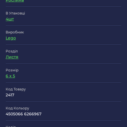
Рослина
В Упаковці
4шт
Виробник
Lego
Розділ
Листя
Розмір
6 x 5
Код Товару
2417
Код Кольору
4505066 6266967