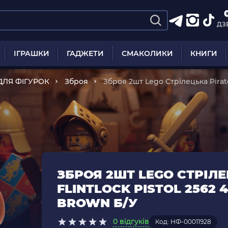
ДЗ
ІГРАШКИ
ГАДЖЕТИ
СМАКОЛИКИ
КНИГИ
ДЛЯ ФІГУРОК
Зброя
Зброя 2шт Lego Стрілецька Pirate
Reddish Brown Б/У
ЗБРОЯ 2ШТ LEGO СТРІЛЕ
FLINTLOCK PISTOL 2562 
BROWN Б/У
0 відгуків
Код: НФ-00011928