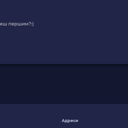
деш першим?:)
я
Адреси