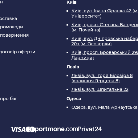
ин
Київ
Київ, вул. Івана Франка 42 (м
Університет)
оставка
Київ, просп. Степана Бандери
промокоди
(м. Почайна)
а повернення
Київ, вул. Дніпровська набе
20а (м. Осокорки)
договір оферти
Київ, просп. Броварський 29а
Дарниця)
Львів
Львів, вул. Ігоря Білозіра 8
(колишня Герцена 8)
Львів, вул. Шпитальна 22
 про баг
Одеса
Одеса, вул. Мала Арнаутська