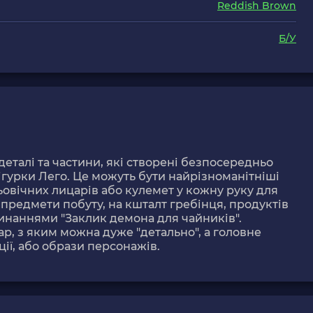
Reddish Brown
Б/У
 деталі та частини, які створені безпосередньо
гурки Лего. Це можуть бути найрізноманітніші
овічних лицарів або кулемет у кожну руку для
предмети побуту, на кшталт гребінця, продуктів
линаннями "Заклик демона для чайників".
р, з яким можна дуже "детально", а головне
ї, або образи персонажів.