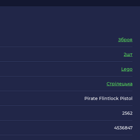
Зброя
2шт
Lego
Стрілецька
Pirate Flintlock Pistol
2562
4536847