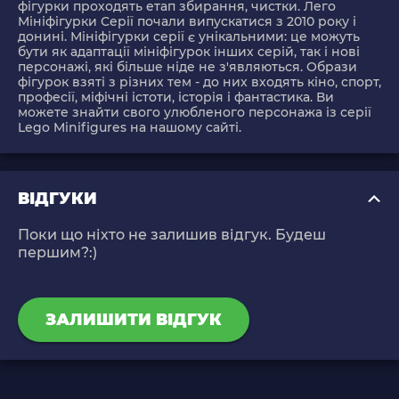
фігурки проходять етап збирання, чистки. Лего
Мініфігурки Серії почали випускатися з 2010 року і
донині. Мініфігурки серії є унікальними: це можуть
бути як адаптації мініфігурок інших серій, так і нові
персонажі, які більше ніде не з'являються. Образи
фігурок взяті з різних тем - до них входять кіно, спорт,
професії, міфічні істоти, історія і фантастика. Ви
можете знайти свого улюбленого персонажа із серії
Lego Minifigures на нашому сайті.
ВІДГУКИ
Поки що ніхто не залишив відгук. Будеш
першим?:)
ЗАЛИШИТИ ВІДГУК