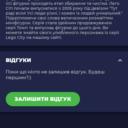
Усі фігурки проходять етап збирання та чистки. Лего
Сіті почали випускатися з 2005 року під девізом "Тут
раді всім! Усі люди різні, і кожен із людей унікальний."
Підкріплюючи свої слова величезним розмаїттям
мініфігурок. Серія стала ідейним продовжувачем
серії Town та випускає фігурки до цього дня. Ви
можете знайти свого улюбленого персонажа із серії
Lego City на нашому сайті.
ВІДГУКИ
Поки що ніхто не залишив відгук. Будеш
першим?:)
ЗАЛИШИТИ ВІДГУК