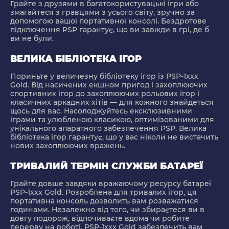
Грайте з друзями в багатокористувацькі ігри або
змагайтеся з гравцями з усього світу, зручно за
допомогою вашої портативної консолі. Бездротове
підключення PSP гарантує, що ви завжди в грі, де б
ви не були.
ВЕЛИКА БІБЛІОТЕКА ІГОР
Пориньте у величезну бібліотеку ігор із PSP-1xxx
Gold. Від насичених екшном пригод і захоплюючих
спортивних ігор до захоплюючих рольових ігор і
класичних аркадних хітів — для кожного знайдеться
щось для вас. Насолоджуйтесь ексклюзивними
іграми та улюбленою класикою, оптимізованими для
унікального апаратного забезпечення PSP. Велика
бібліотека ігор гарантує, що у вас ніколи не вистачить
нових захоплюючих вражень.
ТРИВАЛИЙ ТЕРМІН СЛУЖБИ БАТАРЕЇ
Грайте довше завдяки вражаючому ресурсу батареї
PSP-1xxx Gold. Розроблена для тривалих ігор, ця
портативна консоль дозволить вам розважатися
годинами. Незалежно від того, чи збираєтеся ви в
довгу подорож, відпочиваєте вдома чи робите
перерву на роботі, PSP-1xxx Gold забезпечить вам