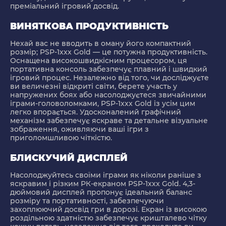
преміальний ігровий досвід.
ВИНЯТКОВА ПРОДУКТИВНІСТЬ
Нехай вас не вводить в оману його компактний
розмір; PSP-1xxx Gold — це потужна продуктивність.
Оснащена високошвидкісним процесором, ця
портативна консоль забезпечує плавний і швидкий
ігровий процес. Незалежно від того, чи досліджуєте
ви величезні відкриті світи, берете участь у
напружених боях або насолоджуєтеся звичайними
іграми-головоломками, PSP-1xxx Gold із усім цим
легко впорається. Удосконалений графічний
механізм забезпечує яскраве та детальне візуальне
зображення, оживляючи ваші ігри з
приголомшливою чіткістю.
БЛИСКУЧИЙ ДИСПЛЕЙ
Насолоджуйтесь своїми іграми як ніколи раніше з
яскравим і різким РК-екраном PSP-1xxx Gold. 4,3-
дюймовий дисплей пропонує ідеальний баланс
розміру та портативності, забезпечуючи
захоплюючий досвід гри в дорозі. Екран із високою
роздільною здатністю забезпечує кришталево чітку