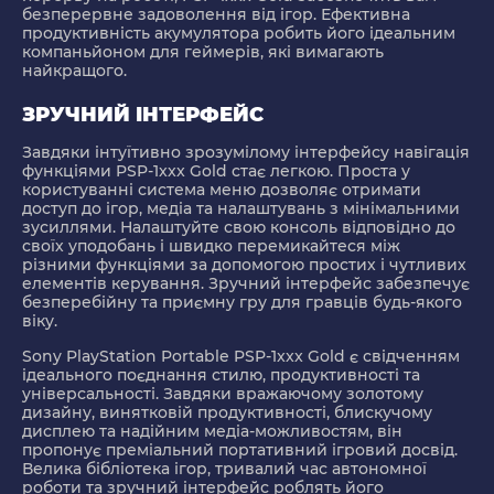
безперервне задоволення від ігор. Ефективна
продуктивність акумулятора робить його ідеальним
компаньйоном для геймерів, які вимагають
найкращого.
ЗРУЧНИЙ ІНТЕРФЕЙС
Завдяки інтуїтивно зрозумілому інтерфейсу навігація
функціями PSP-1xxx Gold стає легкою. Проста у
користуванні система меню дозволяє отримати
доступ до ігор, медіа та налаштувань з мінімальними
зусиллями. Налаштуйте свою консоль відповідно до
своїх уподобань і швидко перемикайтеся між
різними функціями за допомогою простих і чутливих
елементів керування. Зручний інтерфейс забезпечує
безперебійну та приємну гру для гравців будь-якого
віку.
Sony PlayStation Portable PSP-1xxx Gold є свідченням
ідеального поєднання стилю, продуктивності та
універсальності. Завдяки вражаючому золотому
дизайну, винятковій продуктивності, блискучому
дисплею та надійним медіа-можливостям, він
пропонує преміальний портативний ігровий досвід.
Велика бібліотека ігор, тривалий час автономної
роботи та зручний інтерфейс роблять його