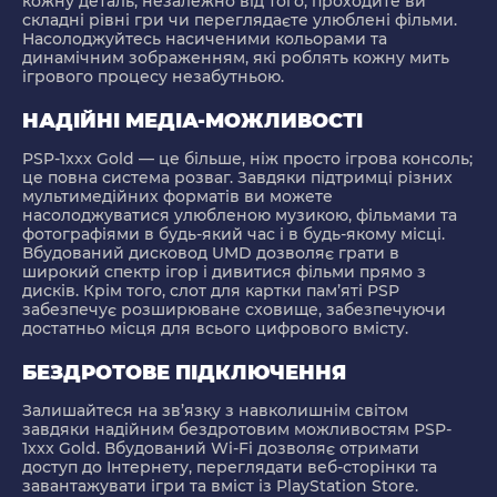
кожну деталь, незалежно від того, проходите ви
складні рівні гри чи переглядаєте улюблені фільми.
Насолоджуйтесь насиченими кольорами та
динамічним зображенням, які роблять кожну мить
ігрового процесу незабутньою.
НАДІЙНІ МЕДІА-МОЖЛИВОСТІ
PSP-1xxx Gold — це більше, ніж просто ігрова консоль;
це повна система розваг. Завдяки підтримці різних
мультимедійних форматів ви можете
насолоджуватися улюбленою музикою, фільмами та
фотографіями в будь-який час і в будь-якому місці.
Вбудований дисковод UMD дозволяє грати в
широкий спектр ігор і дивитися фільми прямо з
дисків. Крім того, слот для картки пам’яті PSP
забезпечує розширюване сховище, забезпечуючи
достатньо місця для всього цифрового вмісту.
БЕЗДРОТОВЕ ПІДКЛЮЧЕННЯ
Залишайтеся на зв’язку з навколишнім світом
завдяки надійним бездротовим можливостям PSP-
1xxx Gold. Вбудований Wi-Fi дозволяє отримати
доступ до Інтернету, переглядати веб-сторінки та
завантажувати ігри та вміст із PlayStation Store.