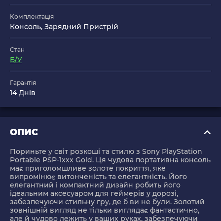
Комплектація
Консоль, Зарядний Пристрій
Стан
Б/У
Гарантія
14 Днів
ОПИС
Пориньте у світ розкоші та стилю з Sony PlayStation
Portable PSP-1xxx Gold. Ця чудова портативна консоль
має приголомшливе золоте покриття, яке
випромінює витонченість та елегантність. Його
елегантний і компактний дизайн робить його
ідеальним аксесуаром для геймерів у дорозі,
забезпечуючи стильну гру, де б ви не були. Золотий
зовнішній вигляд не тільки виглядає фантастично,
але й чудово лежить у ваших руках, забезпечуючи