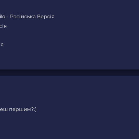
ild - Російська Версія
сія
ія
деш першим?:)