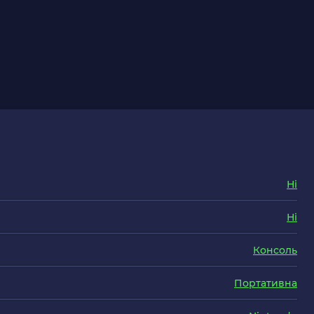
Ні
Ні
Консоль
Портативна