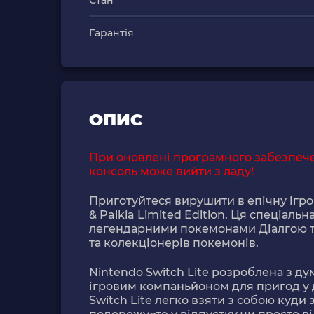
Стан
Гарантія
ОПИС
При оновлені програмного забезпечен
консоль може вийти з ладу!
Приготуйтеся вирушити в епічну ігро
& Palkia Limited Edition. Ця спеціал
легендарними покемонами Діалгою та 
та колекціонерів покемонів.
Nintendo Switch Lite розроблена з ду
ігровим компаньйоном для пригод у до
Switch Lite легко взяти з собою куди 