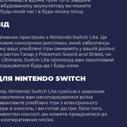
дпочиваєте вдома. Крім того, завдяки
 вбудованому акумулятору ви можете
удь-який час і в будь-якому місці.
ІД
ативних пристроях з Nintendo Switch Lite. Ця
мовим сенсорним дисплеєм, який забезпечує
му ваші улюблені ігри оживають у вашій долоні.
и регіон Галар у Pokemon Sword and Shield, чи
. Ultimate, Switch Lite пропонує вам захопливий
лоджуватися будь-де і будь-коли.
ДЛЯ NINTENDO SWITCH
р, Nintendo Switch Lite сумісна з широким
дозволяючи вам насолоджуватися всіма
авантажте улюблені ігри з електронного
ж в консоль, і ви готові до гри. Крім того,
ивостям консолі, ви можете приєднатися до
а кооперативних місіях.