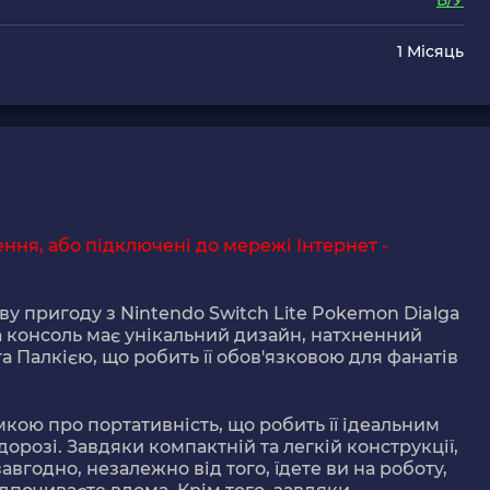
Б/У
1 Місяць
ня, або підключені до мережі Інтернет -
ву пригоду з Nintendo Switch Lite Pokemon Dialga
ьна консоль має унікальний дизайн, натхненний
Палкією, що робить її обов'язковою для фанатів
мкою про портативність, що робить її ідеальним
розі. Завдяки компактній та легкій конструкції,
завгодно, незалежно від того, їдете ви на роботу,