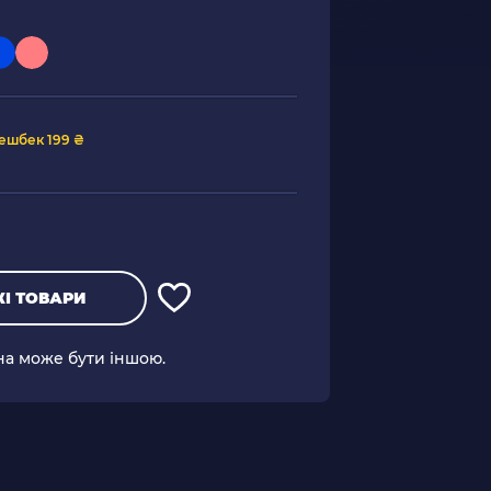
ешбек 199 ₴
І ТОВАРИ
іна може бути іншою.