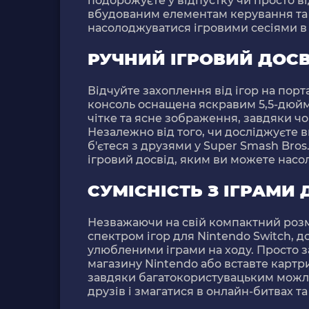
подорожуєте у відпустку чи просто ві
вбудованим елементам керування та
насолоджуватися ігровими сесіями в б
РУЧНИЙ ІГРОВИЙ ДОСВ
Відчуйте захоплення від ігор на порт
консоль оснащена яскравим 5,5-дюй
чітке та ясне зображення, завдяки чо
Незалежно від того, чи досліджуєте в
б'єтеся з друзями у Super Smash Bros
ігровий досвід, яким ви можете насо
СУМІСНІСТЬ З ІГРАМИ 
Незважаючи на свій компактний розмі
спектром ігор для Nintendo Switch, 
улюбленими іграми на ходу. Просто з
магазину Nintendo або вставте картрид
завдяки багатокористувацьким можл
друзів і змагатися в онлайн-битвах т