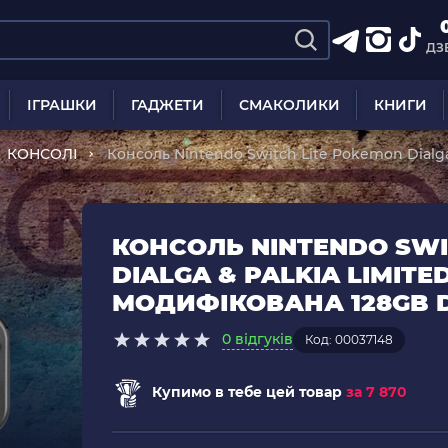
ДЗ
ІГРАШКИ
ГАДЖЕТИ
СМАКОЛИКИ
КНИГИ
КОНСОЛІ
Консоль Nintendo Switch Lite Pokemon Dialga 
Модифікована 128GB Dark Grey Б/У
КОНСОЛЬ NINTENDO SWI
DIALGA & PALKIA LIMITE
МОДИФІКОВАНА 128GB D
0 відгуків
Код: 00037148
Купимо в тебе цей товар
за 7 870