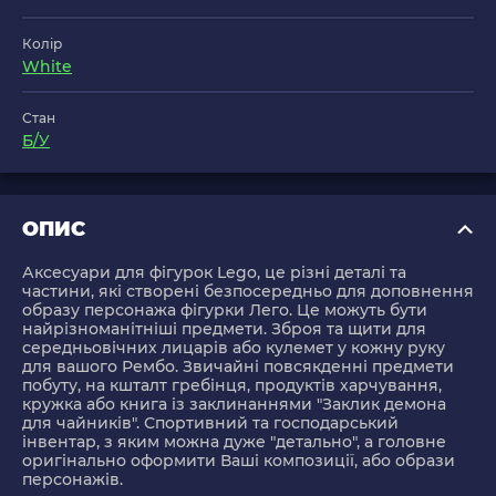
Колір
White
Стан
Б/У
ОПИС
Аксесуари для фігурок Lego, це різні деталі та
частини, які створені безпосередньо для доповнення
образу персонажа фігурки Лего. Це можуть бути
найрізноманітніші предмети. Зброя та щити для
середньовічних лицарів або кулемет у кожну руку
для вашого Рембо. Звичайні повсякденні предмети
побуту, на кшталт гребінця, продуктів харчування,
кружка або книга із заклинаннями "Заклик демона
для чайників". Спортивний та господарський
інвентар, з яким можна дуже "детально", а головне
оригінально оформити Ваші композиції, або образи
персонажів.