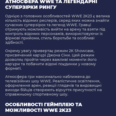
АТМОСФЕРА WWE ТА ЛЕГЕНДАРНІ
СУПЕРЗІРКИ РИНГУ
Однією з головних особливостей WWE 2K23 є велика
кількість відомих реслерів, серед яких можна знайти
сучасних суперзірок та легенд WWE. Гравці
отримують можливість вийти на арену та взяти під
контроль відомих персонажів, використовуючи їх
фірмові прийоми, стиль боротьби та особливі
здібності.
Окрему увагу привертає режим
2K Showcase
,
присвячений кар'єрі Джона Сіни. Цей режим
дозволяє пройти через важливі моменти його
кар'єри та побачити відомі поєдинки у новому
форматі.
Атмосфера гри максимально наближена до
телевізійних шоу WWE. Реалістичне освітлення,
оформлення арен, реакції глядачів та видовищні
виходи бійців створюють відчуття присутності на
справжньому спортивному шоу.
ОСОБЛИВОСТІ ГЕЙМПЛЕЮ ТА
МОЖЛИВОСТІ WWE 2K23