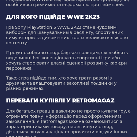
особливості режимів та інформацію про геймплей.
ДЛЯ КОГО ПІДІЙДЕ WWE 2K23
Гра Sony PlayStation 5 WWE 2K23 стане чудовим
вибором для шанувальників реслінгу, спортивних
симуляторів та динамічних ігор із великою кількістю
контенту.
Проєкт особливо сподобається гравцям, які люблять
видовищні бої, колекціонують спортивні ігри або
хочуть створювати власні сценарії розвитку кар'єри
персонажа.
Також гра підійде тим, хто хоче грати разом із
друзями та влаштовувати захопливі поєдинки у
різних режимах.
ПЕРЕВАГИ КУПІВЛІ У RETROMAGAZ
Для багатьох гравців важливо не просто купити гру, а
отримати повну інформацію перед оформленням
замовлення. У Retromagaz можна ознайомитися з
характеристиками товару, переглянути огляд,
дізнатися актуальну ціну та прочитати відгуки інших