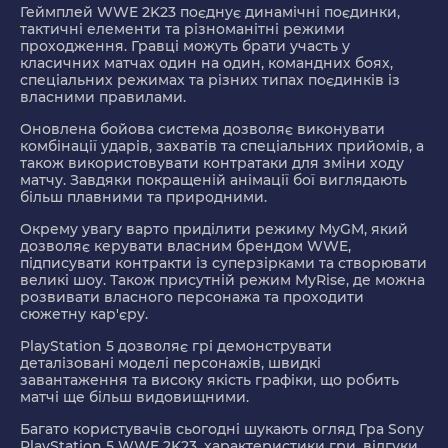
Геймплей WWE 2K23 поєднує динамічні поєдинки,
тактичні елементи та різноманітні режими
проходження. Гравці можуть брати участь у
класичних матчах один на один, командних боях,
спеціальних режимах та різних типах поєдинків із
власними правилами.
Оновлена бойова система дозволяє виконувати
комбінації ударів, захватів та спеціальних прийомів, а
також використовувати контратаки для зміни ходу
матчу. Завдяки покращеній анімації бої виглядають
більш плавними та природними.
Окрему увагу варто приділити режиму
MyGM
, який
дозволяє керувати власним брендом WWE,
підписувати контракти із суперзірками та створювати
великі шоу. Також присутній режим
MyRise
, де можна
розвивати власного персонажа та проходити
сюжетну кар'єру.
PlayStation 5 дозволяє грі демонструвати
деталізовані моделі персонажів, швидкі
завантаження та високу якість графіки, що робить
матчі ще більш видовищними.
Багато користувачів сьогодні шукають огляд Гра Sony
PlayStation 5 WWE 2K23, характеристики гри, відгуки,