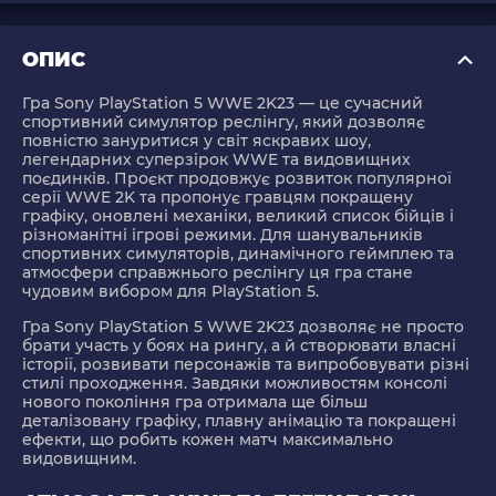
ОПИС
Гра Sony PlayStation 5 WWE 2K23 — це сучасний
спортивний симулятор реслінгу, який дозволяє
повністю зануритися у світ яскравих шоу,
легендарних суперзірок WWE та видовищних
поєдинків. Проєкт продовжує розвиток популярної
серії WWE 2K та пропонує гравцям покращену
графіку, оновлені механіки, великий список бійців і
різноманітні ігрові режими. Для шанувальників
спортивних симуляторів, динамічного геймплею та
атмосфери справжнього реслінгу ця гра стане
чудовим вибором для PlayStation 5.
Гра Sony PlayStation 5 WWE 2K23 дозволяє не просто
брати участь у боях на рингу, а й створювати власні
історії, розвивати персонажів та випробовувати різні
стилі проходження. Завдяки можливостям консолі
нового покоління гра отримала ще більш
деталізовану графіку, плавну анімацію та покращені
ефекти, що робить кожен матч максимально
видовищним.