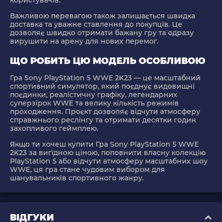
користувачів.
Важливою перевагою також залишається швидка
доставка та уважне ставлення до покупців. Це
дозволяє швидко отримати бажану гру та одразу
вирушити на арену для нових перемог.
ЩО РОБИТЬ ЦЮ МОДЕЛЬ ОСОБЛИВОЮ
Гра Sony PlayStation 5 WWE 2K23 — це масштабний
спортивний симулятор, який поєднує видовищні
поєдинки, реалістичну графіку, легендарних
суперзірок WWE та велику кількість режимів
проходження. Проєкт дозволяє відчути атмосферу
справжнього реслінгу та отримати десятки годин
захопливого геймплею.
Якщо ти хочеш купити Гра Sony PlayStation 5 WWE
2K23 за вигідною ціною, поповнити власну колекцію
PlayStation 5 або відчути атмосферу масштабних шоу
WWE, ця гра стане чудовим вибором для
шанувальників спортивного жанру.
ВІДГУКИ