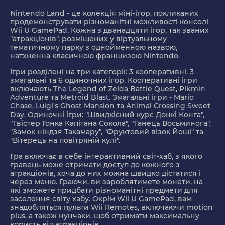
Nintendo Land - це колекція міні-ігор, покликаних
продемонструвати різноманітні можливості консолі
Wii U GamePad. Кожна з дванадцяти ігор, так званих
"атракціонів", розміщених у віртуальному
тематичному парку з однойменною назвою,
натхненна класичною франшизою Nintendo.
Ігри розділені на три категорії: 3 кооперативні, 3
змагальні та 6 одиночних ігор. Кооперативні ігри
включають The Legend of Zelda Battle Quest, Pikmin
Adventure та Metroid Blast. Змагальні ігри - Mario
Chase, Luigi's Ghost Mansion та Animal Crossing Sweet
Day. Одиночні ігри: "Швидкісний курс Донкі Конга",
"Твістер Гонка Капітана Сокола", "Танець Восьминога",
"Замок ніндзя Такамару", "Фруктовий візок Йоші" та
"Вітерець на повітряній кулі".
Гра включає в себе інтерактивний світ-хаб, з якого
гравець може отримати доступ до кожного з
атракціонів, хоча до них можна швидко дістатися і
через меню. Граючи, ви зароблятимете монети, на
які зможете придбати різноманітні предмети для
заселення світу хабу. Окрім Wii U GamePad, вам
знадобляться пульти Wii Remotes, включаючи motion
plus, а також нунчаки, щоб отримати максимальну
користь від атракціонів.