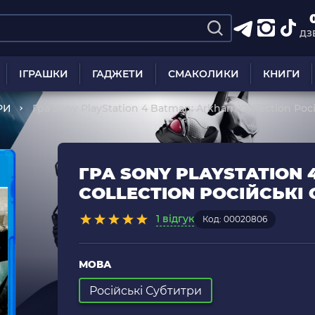
ДЗ
ІГРАШКИ
ГАДЖЕТИ
СМАКОЛИКИ
КНИГИ
РИ
Гра Sony PlayStation 4 Batman: Arkham Collection Ро
ГРА SONY PLAYSTATION
COLLECTION РОСІЙСЬКІ
1 відгук
Код: 00020806
МОВА
Російські Субтитри