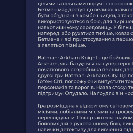
цілями та шляхами поруч із основною 
Бетмен має доступ до великої кілько
бути об'єднані в комбо і кидки, а та
використовуються в бою, для виріше
навколишньому середовищу. У більшо
наперед, або рухатися тихіше, ковзаю
Бетмена є всі пристосування з першо
з’являться пізніше.
Batman: Arkham Knight - це бойовик-п
Arkham, яка базується на супергеро
початкового розробника перших двох 
другої гри Batman: Arkham City. Це 
Готем-Сіті, погрожуючи випустити то
персонажів та ворогів. Назва стосуєт
підтримує Опудало. На грудях він но
Гра розміщена у відкритому світово
місіями, побічними місіями та трофе
переслідувати. Повертаються знайомі 
бойових дій в рукопашному бою, вико
навички детективу для вивчення під