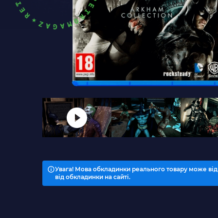
Увага! Мова обкладинки реального товару може від
від обкладинки на сайті.