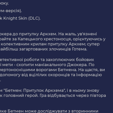
оку.
м-версія).
 Knight Skin (DLC).
кера до притулку Аркхем. На жаль, ув'язнені
Грайте за Капецького хрестоносця, орієнтуючись у
 та колективним крилам притулку Аркхем; супер
найбільш загартованих злочинців Готема.
етективної роботи та захоплюючих бойових
ої мети - схопити маніакального Джокера. По
смертоноснішими ворогами Бетмена. На щастя, ви
 допомогу від вцілілих охоронців та інформацію
.
м "Бетмен: Притулок Аркхема", і в ньому знову
к головний герой. Гра відбувається через півтора
, яке Бетмен може досліджувати з вторинними