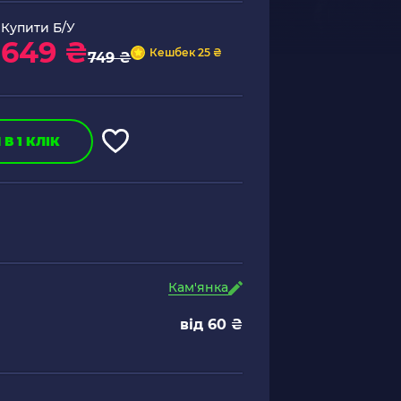
Купити Б/У
649 ₴
Кешбек 25 ₴
749 ₴
В 1 КЛІК
Кам'янка
від 60 ₴