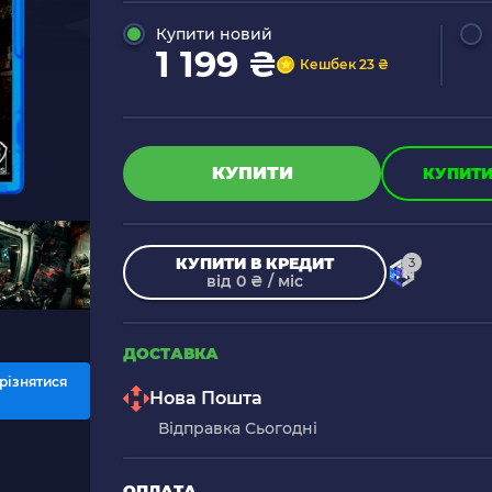
Купити новий
1 199 ₴
Кешбек 23 ₴
КУПИТИ
КУПИТИ 
КУПИТИ В КРЕДИТ
3
від 0 ₴ / міс
ДОСТАВКА
різнятися
Нова Пошта
Відправка Сьогодні
ОПЛАТА