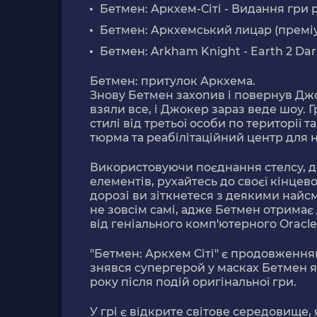
Бетмен: Аркхем-Сіті - Видання гри р
Бетмен: Аркхемський лицар (преміу
Бетмен: Arkham Knight - Earth 2 Dark
Бетмен: притулок Аркхема.
Знову Бетмен захопив і повернув Джо
взяли все, і Джокер зараз веде шоу. 
стилі від третьої особи по території
тюрма та реабілітаційний центр для 
Використовуючи поєднання стелсу, д
елементів, рухайтесь до своєї кінцев
дорозі ви зіткнетеся з деякими най
не зовсім самі, адже Бетмен отримає
від геніального комп'ютерного Oracle
"Бетмен: Аркхем Сіті" є продовження
знявся супергерой у масках Бетмен я
року після подій оригінальної гри.
У грі є відкрите світове середовище