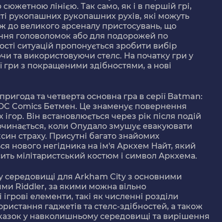
сюжетною лінією. Так само, як і в першій грі,
сті рукопашних рукопашних рухів, які можуть
кож до великого арсеналу пристосувань, що
ння головоломок або для подорожей по
сті ситуацій пропонується зробити вибір
чи та використовуючи стелс. На початку гри у
ї гри з покращеними здібностями, а нові
ригода та четверта основна гра в серії Batman:
ї DC Comics Бетмен. Це знаменує повернення
ігор. Він встановлюється через рік після подій
починається, коли Опудало змушує евакуювати
ксин страху. Присутні багато знайомих
ься нового негідника на ім'я Аркхем Найт, який
сить мілітаристський костюм і символ Аркхема.
му середовищі для Arkham City з основними
ями Riddler, за якими можна вільно
ігрові елементи, такі як численні розділи
ристання гаджетів та стелс-здібностей, а також
казок у навколишньому середовищі та вирішення