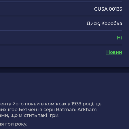
CUSA 00135
Диск, Коробка
Ні
Новий
нту його появи в коміксах у 1939 році, це
х ігор Бетмен із серії Batman: Arkham
ми, що містить такі ігри:
я гри року.