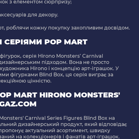
нок з елементом сюрпризу;
ксесуарів для декору.
арт, роблячи кожну покупку захопливим досвідом.
 СЕРІЯМИ POP MART
 фігурок, серія
Hirono Monsters’ Carnival
 дизайнерським підходом. Вона не просто
художника Hirono і концепцію арт-іграшок. У
и фігурками Blind Box, ця серія виграє за
олекційною цінністю.
OP MART HIRONO MONSTERS'
GAZ.COM
nsters' Carnival Series Figures Blind Box
на
альний дизайнерський продукт, який відповідає
 пропонує актуальний асортимент, швидку
ований на колекціонерів і фанатів арт-іграшок.