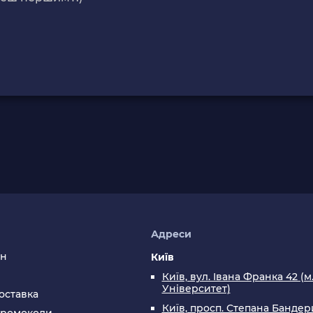
я
Адреси
ин
Київ
Київ, вул. Івана Франка 42 (м
Університет)
оставка
Київ, просп. Степана Бандери
промокоди