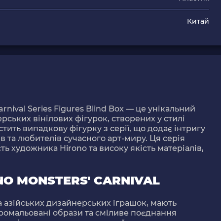
Китай
nival Series Figures Blind Box
— це унікальний
рських вінілових фігурок, створених у стилі
стить випадкову фігурку з серії, що додає інтригу
в та любителів сучасного арт-миру. Ця серія
ь художника Hirono та високу якість матеріалів,
.
NO MONSTERS' CARNIVAL
та азійських дизайнерських іграшок, мають
промальовані образи та сміливе поєднання