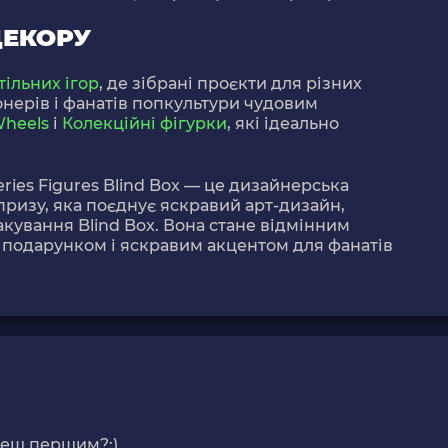
ДЕКОРУ
тільних ігор
, де зібрані проєкти для різних
іонерів і фанатів попкультури чудовим
heels
і
Колекційні фігурки
, які ідеально
ries Figures Blind Box
— це дизайнерська
ризу, яка поєднує яскравий арт-дизайн,
акування Blind Box. Вона стане відмінним
 подарунком і яскравим акцентом для фанатів
деш першим?:)