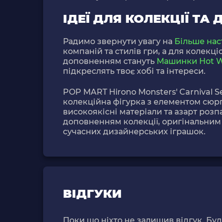
ІДЕЇ ДЛЯ КОЛЕКЦІЇ ТА 
Радимо звернути увагу на
Більше нас
компаній та стилів гри, а для колекц
доповненням стануть
Машинки Hot W
підкреслять твоє хобі та інтереси.
POP MART Hirono Monsters' Carnival Se
колекційна фігурка з елементом сюрп
високоякісні матеріали та азарт розп
доповненням колекції, оригінальним
сучасних дизайнерських іграшок.
ВІДГУКИ
Поки що ніхто не залишив відгук. Бу