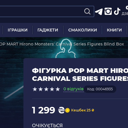
ДЗ
ІГРАШКИ
ГАДЖЕТИ
СМАКОЛИКИ
КНИГИ
OP MART Hirono Monsters' Carnival Series Figures Blind Box
ФІГУРКА POP MART HIR
CARNIVAL SERIES FIGURE
0 відгуків
Код: 00046935
1 299 ₴
Кешбек 25 ₴
ОЧІКУЄТЬСЯ