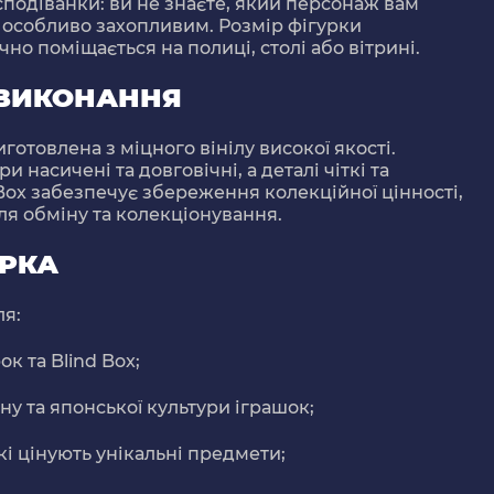
подіванки: ви не знаєте, який персонаж вам
 особливо захопливим. Розмір фігурки
но поміщається на полиці, столі або вітрині.
 ВИКОНАННЯ
готовлена з міцного вінілу високої якості.
 насичені та довговічні, а деталі чіткі та
 Box забезпечує збереження колекційної цінності,
я обміну та колекціонування.
УРКА
ля:
к та Blind Box;
у та японської культури іграшок;
кі цінують унікальні предмети;