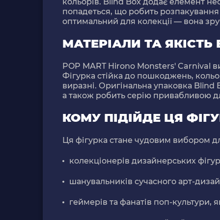
кольорів.
Blind Box
додає елемент нес
попадеться, що робить розпакування
оптимальний для колекції — вона зруч
МАТЕРІАЛИ ТА ЯКІСТЬ
POP MART Hirono Monsters' Carnival ви
Фігурка стійка до пошкоджень, кольори
виразні. Оригінальна упаковка Blind
а також робить серію привабливою дл
КОМУ ПІДІЙДЕ ЦЯ ФІГ
Ця фігурка стане чудовим вибором д
колекціонерів дизайнерських фігуро
шанувальників сучасного арт-дизайн
геймерів та фанатів поп-культури, я