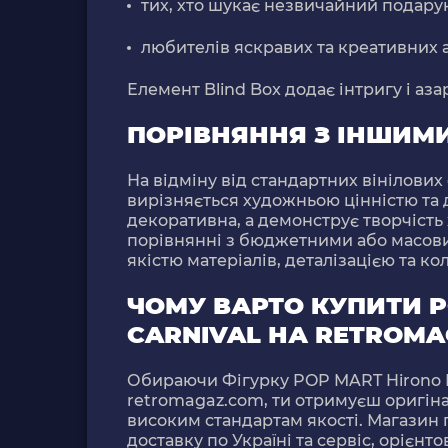
тих, хто шукає незвичайний подару
любителів яскравих та креативних а
Елемент Blind Box додає інтригу і аз
ПОРІВНЯННЯ З ІНШИМИ
На відміну від стандартних вінілових
вирізняється художньою цінністю та
декоративна, а демонструє творчість 
порівнянні з бюджетними або масовим
якістю матеріалів, деталізацією та к
ЧОМУ ВАРТО КУПИТИ P
CARNIVAL НА RETROMA
Обираючи
Фігурку POP MART Hirono Mo
retromagaz.com, ти отримуєш оригін
високим стандартам якості. Магазин
доставку по Україні та сервіс, орієнт