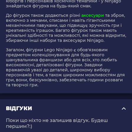
кіборгів і персонажів космічної тематики - у Ninjago
знайдеться фігурка на будь-який смак.
До фігурок також додаються різні
аксесуари
та зброя,
включно з мечами, списами і навіть гігантськими
механічними павуками, що підвищує зручність гри і
креативність іграшок. Багато фігурок також мають
унікальні здібності та можливості, які можна відкрити,
збираючи інші набори та аксесуари Ninjago.
Загалом, фігурки Lego Ninjago є обов'язковим
предметом колекціонування для будь-якого
шанувальника франшизи або для всіх, хто любить
високоякісні, деталізовані фігурки. Завдяки
вражаючій увазі до деталей, широкому вибору
персонажів і тем, а також широким можливостям для
гри, вони, безсумнівно, забезпечать години розваги
та творчої гри.
ВІДГУКИ
Поки що ніхто не залишив відгук. Будеш
першим?:)