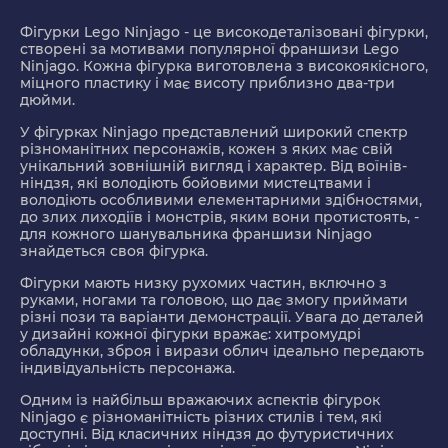
Фігурки Lego Ninjago - це високодеталізовані фігурки,
створені за мотивами популярної франшизи Lego
Ninjago. Кожна фігурка виготовлена з високоякісного,
міцного пластику і має висоту приблизно два-три
дюйми.
У фігурках Ninjago представлений широкий спектр
різноманітних персонажів, кожен з яких має свій
унікальний зовнішній вигляд і характер. Від воїнів-
ніндзя, які володіють бойовими мистецтвами і
володіють особливими елементарними здібностями,
до злих лиходіїв і монстрів, яким вони протистоять, -
для кожного шанувальника франшизи Ninjago
знайдеться своя фігурка.
Фігурки мають низку рухомих частин, включно з
руками, ногами та головою, що дає змогу приймати
різні пози та варіанти демонстрації. Увага до деталей
у дизайні кожної фігурки вражає: хитромудрі
обладунки, зброя і вирази облич ідеально передають
індивідуальність персонажа.
Одним із найбільш вражаючих аспектів фігурок
Ninjago є різноманітність різних стилів і тем, які
доступні. Від класичних ніндзя до футуристичних