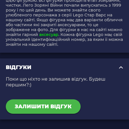
цією фігуркою. Всі фігурки проходять етап збирання,
чистки. Лего Зоряні Війни почали випускатись з 1999
року і по цей день. Ви можете знайти свого
улюбленого персонажа з серії Lego Стар Варс на
нашому сайті. Якщо фігурка має два варіанти обличчя
або частини які закриті аксесуарами, то це
зображене на фото. Для фігурки в нас на сайті можно
знайти гарний
аксесуар
. Кожна фігурка Lego має свій
унікальний ідентифікаційний номер, за яким її можна
знайти на нашому сайті.
ВІДГУКИ
Поки що ніхто не залишив відгук. Будеш
першим?:)
ЗАЛИШИТИ ВІДГУК