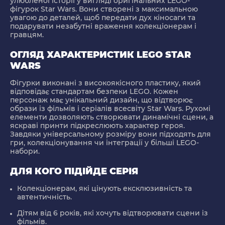
улюбленої історії у вигляді оригінальних LEGO-
фігурок Star Wars. Вони створені з максимальною
увагою до деталей, щоб передати дух кіносаги та
подарувати незабутні враження колекціонерам і
гравцям.
ОГЛЯД ХАРАКТЕРИСТИК LEGO STAR
WARS
Фігурки виконані з високоякісного пластику, який
відповідає стандартам безпеки LEGO. Кожен
персонаж має унікальний дизайн, що відтворює
образи із фільмів і серіалів всесвіту Star Wars. Рухомі
елементи дозволяють створювати динамічні сцени, а
яскраві принти підкреслюють характер героя.
Завдяки універсальному розміру вони підходять для
гри, колекціонування чи інтеграції у більші LEGO-
набори.
ДЛЯ КОГО ПІДІЙДЕ СЕРІЯ
Колекціонерам, які цінують ексклюзивність та
автентичність.
Дітям від 6 років, які хочуть відтворювати сцени із
фільмів.