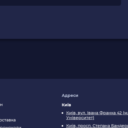
я
Адреси
ин
Київ
Київ, вул. Івана Франка 42 (м
Університет)
оставка
Київ, просп. Степана Бандери
промокоди