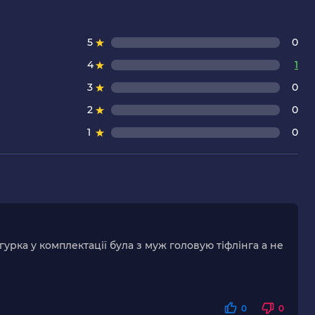
5
0
4
1
3
0
2
0
1
0
ігурка у комплектації була з муж головую тіфлінга а не
0
0