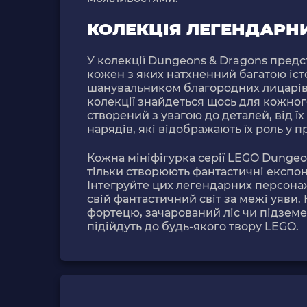
КОЛЕКЦІЯ ЛЕГЕНДАРН
У колекції Dungeons & Dragons предс
кожен з яких натхненний багатою істо
шанувальником благородних лицарів, 
колекції знайдеться щось для кожног
створений з увагою до деталей, від ї
нарядів, які відображають їх роль у 
Кожна мініфігурка серії LEGO Dungeo
тільки створюють фантастичні експона
Інтегруйте цих легендарних персонаж
свій фантастичний світ за межі уяви.
фортецю, зачарований ліс чи підземел
підійдуть до будь-якого твору LEGO.