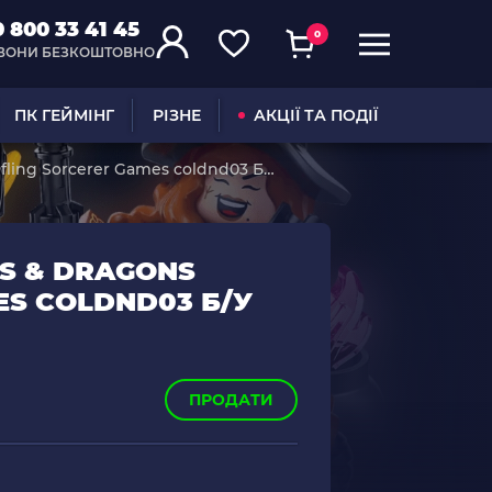
0 800 33 41 45
0
ВОНИ БЕЗКОШТОВНО
ПК ГЕЙМІНГ
РІЗНЕ
АКЦІЇ ТА ПОДІЇ
fling Sorcerer Games coldnd03 Б/
S & DRAGONS
ES COLDND03 Б/У
ПРОДАТИ