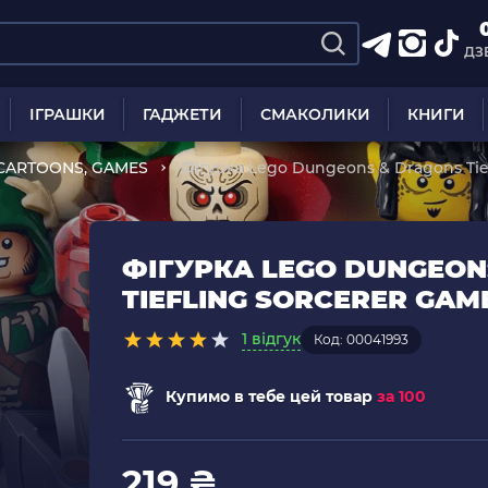
ДЗ
ІГРАШКИ
ГАДЖЕТИ
СМАКОЛИКИ
КНИГИ
CARTOONS, GAMES
Фігурка Lego Dungeons & Dragons Tie
У
ФІГУРКА LEGO DUNGEON
TIEFLING SORCERER GAM
1 відгук
Код: 00041993
Купимо в тебе цей товар
за 100
219 ₴