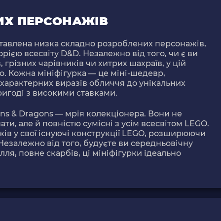
ИХ ПЕРСОНАЖІВ
тавлена ​​низка складно розроблених персонажів,
рією всесвіту D&D. Незалежно від того, чи є ви
грізних чарівників чи хитрих шахраїв, у цій
о. Кожна мініфігурка — це міні-шедевр,
х характерних виразів обличчя до унікальних
пригоді з високими ставками.
ns & Dragons — мрія колекціонера. Вони не
ти, але й повністю сумісні з усім всесвітом LEGO.
ів у свої існуючі конструкції LEGO, розширюючи
 Незалежно від того, будуєте ви середньовічну
ля, повне скарбів, ці мініфігурки ідеально