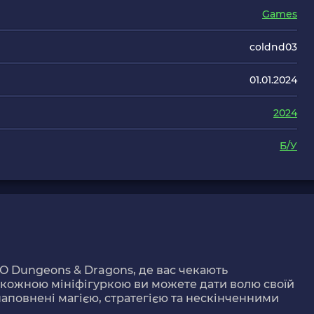
Games
coldnd03
01.01.2024
2024
Б/У
GO Dungeons & Dragons, де вас чекають
 З кожною мініфігуркою ви можете дати волю своїй
 наповнені магією, стратегією та нескінченними