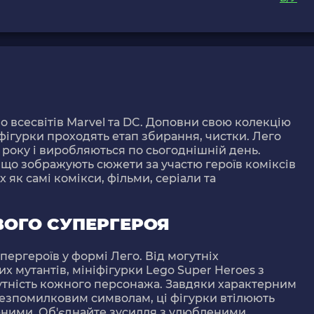
но всесвітів Marvel та DC. Доповни свою колекцію
фігурки проходять етап збирання, чистки. Лего
 року і виробляються по сьогоднішній день.
 що зображують сюжети за участю героїв коміксів
 як самі комікси, фільми, серіали та
ВОГО СУПЕРГЕРОЯ
пергероїв у формі Лего. Від могутніх
х мутантів, мініфігурки Lego Super Heroes з
тність кожного персонажа. Завдяки характерним
езпомилковим символам, ці фігурки втілюють
дарними. Об'єднайте зусилля з улюбленими