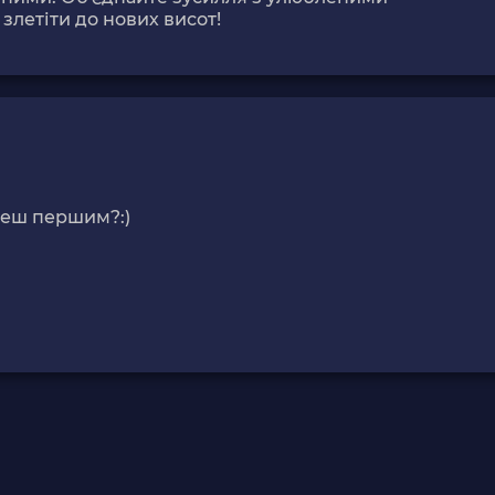
 злетіти до нових висот!
деш першим?:)