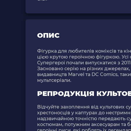
ОПИС
Фігурка для любителів коміксів та кі
цією крутою героїчною фігуркою. Усі 
Супергерої почали випускатися з 2011
Засновано серію на різних джерелах,
видавництв Marvel та DC Comics, таких
мультсеріали.
РЕПРОДУКЦІЯ КУЛЬТО
Відчуйте захоплення від культових су
хрестоносців у каптурах до нестримни
надзвичайною точністю передають су
костюмам, потужним аксесуарам та б
героїчні риси, які роблять їх леген