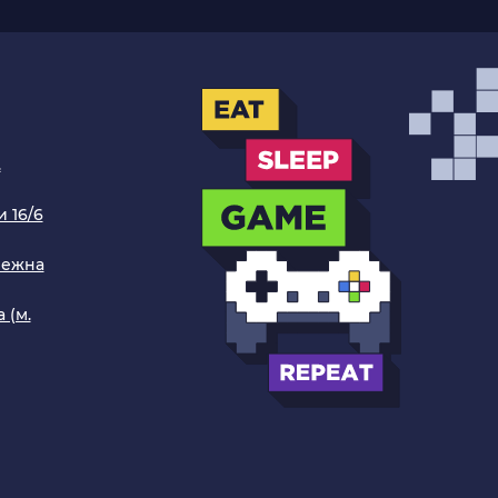
.
 16/6
режна
 (м.