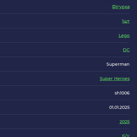
Фігурка
1шт
Lego
DC
Superman
Super Heroes
sh1006
01.01.2025
2025
Б/У