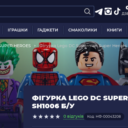
ДЗ
ІГРАШКИ
ГАДЖЕТИ
СМАКОЛИКИ
КНИГИ
SUPER HEROES
Фігурка Lego DC Superman Super Heroes 
ФІГУРКА LEGO DC SUPE
SH1006 Б/У
0 відгуків
Код: НФ-00043208