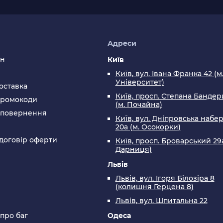
я
Адреси
ин
Київ
Київ, вул. Івана Франка 42 (м
Університет)
оставка
Київ, просп. Степана Бандери
промокоди
(м. Почайна)
а повернення
Київ, вул. Дніпровська набе
20а (м. Осокорки)
договір оферти
Київ, просп. Броварський 29а
Дарниця)
Львів
Львів, вул. Ігоря Білозіра 8
(колишня Герцена 8)
Львів, вул. Шпитальна 22
 про баг
Одеса