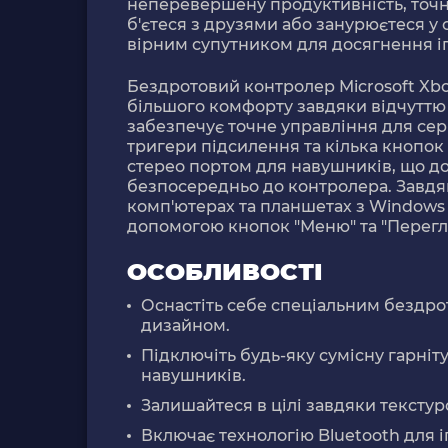
неперевершену продуктивність, точні
б'єтеся з друзями або занурюєтеся у
вірним супутником для досягнення іг
Бездротовий контролер Microsoft Xbo
більшого комфорту завдяки відчуттю
забезпечує точне управління для сер
тригери підсилення та кілька кнопок 
стерео портом для навушників, що д
безпосередньо до контролера. Завдяки
комп'ютерах та планшетах з Windows
допомогою кнопок "Меню" та "Перегл
ОСОБЛИВОСТІ
Оснастіть себе спеціальним бездр
дизайном.
Підключіть будь-яку сумісну гарніт
навушників.
Залишайтеся в цілі завдяки тексту
Включає технологію Bluetooth для і