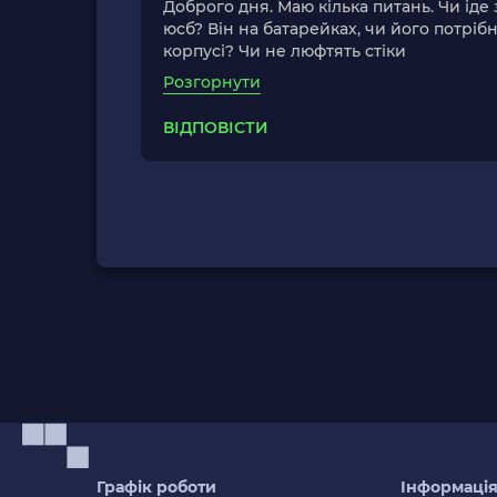
Доброго дня. Маю кілька питань. Чи іде
юсб? Він на батарейках, чи його потрі
корпусі? Чи не люфтять стіки
Розгорнути
ВІДПОВІСТИ
Графік роботи
Інформаці