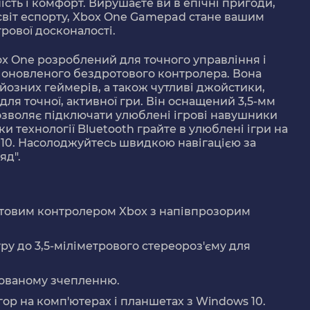
сть і комфорт. Вирушаєте ви в епічні пригоди,
 світ еспорту, Xbox One Gamepad стане вашим
рової досконалості.
x One розроблений для точного управління і
 оновленого бездротового контролера. Вона
йозних геймерів, а також чутливі джойстики,
для точної, активної гри. Він оснащений 3,5-мм
озволяє підключати улюблені ігрові навушники
 технології Bluetooth грайте в улюблені ігри на
 10. Насолоджуйтесь швидкою навігацією за
яд".
отовим контролером Xbox з напівпрозорим
уру до 3,5-міліметрового стереороз'єму для
рованому зчепленню.
гор на комп'ютерах і планшетах з Windows 10.