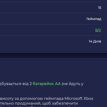
15
Геймпад
Б/У
14 Днів
бувається від 2
батарейок АА
(не йдуть у
у висоту за допомогою геймпада Microsoft Xbox
етельно продуманий, щоб забезпечити