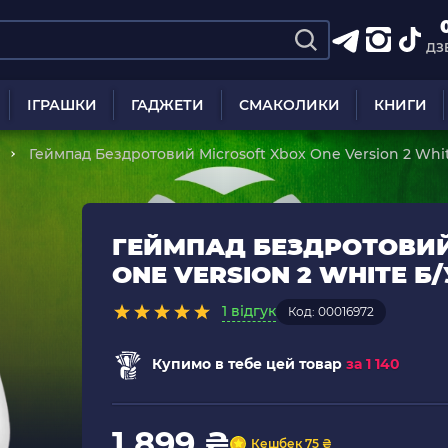
ДЗ
ІГРАШКИ
ГАДЖЕТИ
СМАКОЛИКИ
КНИГИ
Геймпад Бездротовий Microsoft Xbox One Version 2 Whi
ГЕЙМПАД БЕЗДРОТОВИЙ
ONE VERSION 2 WHITE Б/
1 відгук
Код: 00016972
Купимо в тебе цей товар
за 1 140
1 899 ₴
Кешбек 75 ₴