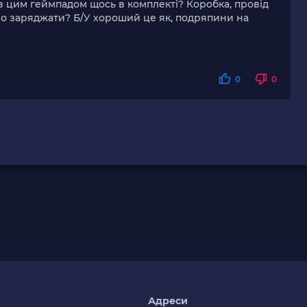
 з цим геймпадом щось в комплекті? Коробка, провід
бно заряджати? Б/У хороший це як, подряпини на
0
0
я
Адреси