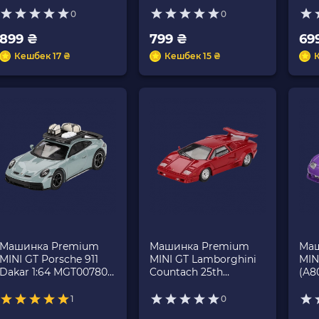
1:64 MGT01104-BL
Purple
Whi
0
0
White
899 ₴
799 ₴
69
Кешбек 17 ₴
Кешбек 15 ₴
Машинка Premium
Машинка Premium
Маш
MINI GT Porsche 911
MINI GT Lamborghini
MIN
Dakar 1:64 MGT00780-
Countach 25th
(A8
CH Green
Anniversary 1:64
Sec
MGT01192 Red
Pur
1
0