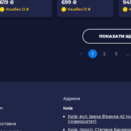
619 ₴
699 ₴
94
Кешбек 12 ₴
Кешбек 13 ₴
ПОКАЗАТИ Щ
1
2
3
...
я
Адреси
ин
Київ
Київ, вул. Івана Франка 42 (м
Університет)
оставка
Київ, просп. Степана Бандери