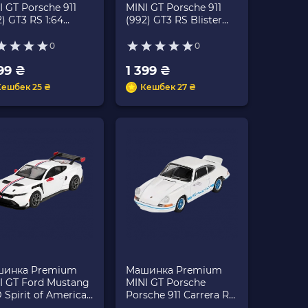
I GT Porsche 911
MINI GT Porsche 911
2) GT3 RS 1:64
(992) GT3 RS Blister
01060-CH Red
Packaging 1:64
MGT01060-BL Red
0
0
99 ₴
1 399 ₴
Кешбек 25 ₴
Кешбек 27 ₴
инка Premium
Машинка Premium
I GT Ford Mustang
MINI GT Porsche
 Spirit of America
Porsche 911 Carrera RS
4 MGT01097-CH
2.7 1:64 MGT00715-CH