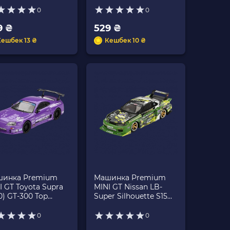
te
White
0
0
9 ₴
529 ₴
Кешбек 13 ₴
Кешбек 10 ₴
инка Premium
Машинка Premium
I GT Toyota Supra
MINI GT Nissan LB-
0) GT-300 Top
Super Silhouette S15
ret 1:64 MGT01067
SILVIA #555 V2 2024
ple
Formula Drift 1:64
0
0
MGT00823-СH Green