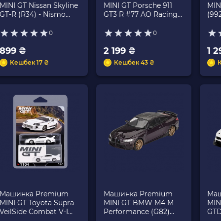
MINI GT Nissan Skyline
MINI GT Porsche 911
MIN
GT-R (R34) - Nismo
GT3 R #77 AO Racing
(99
BNR34 CRS Version
2025 IMSA Petit Le
MGT
1999 1:64 MGT01160
Mans 1:64 MGT01143-
0
0
Grey
CH White
899 ₴
2 199 ₴
1 2
Кешбек 17 ₴
Кешбек 43 ₴
Машинка Premium
Машинка Premium
Маш
MINI GT Toyota Supra
MINI GT BMW M4 M-
MIN
VeilSide Combat V-I
Performance (G82)
GTD
Red Blister packaging
1:64 MGT01112-CH
1:6