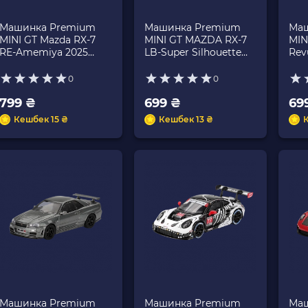
Машинка Premium
Машинка Premium
Маш
MINI GT Mazda RX-7
MINI GT MAZDA RX-7
MIN
RE-Amemiya 2025
LB-Super Silhouette
Rev
D1GP 1:64 MGT01195
Liberty Walk 1:64
MGT
Blue
MGT00785 Black
0
0
799 ₴
699 ₴
69
Кешбек 15 ₴
Кешбек 13 ₴
Машинка Premium
Машинка Premium
Маш