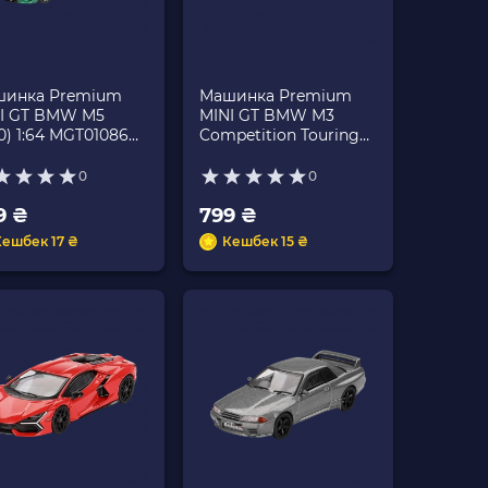
инка Premium
Машинка Premium
I GT BMW M5
MINI GT BMW M3
0) 1:64 MGT01086
Competition Touring
en
1:64 MGT01090 Blue
0
0
9 ₴
799 ₴
Кешбек 17 ₴
Кешбек 15 ₴