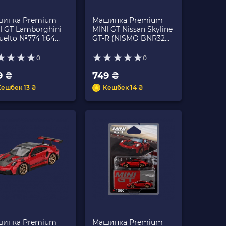
инка Premium
Машинка Premium
I GT Lamborghini
MINI GT Nissan Skyline
uelto №774 1:64
GT-R (NISMO BNR32
00774 Red
CRS Version) 1:64
MGT01024 Grey
0
0
9 ₴
749 ₴
Кешбек 13 ₴
Кешбек 14 ₴
инка Premium
Машинка Premium