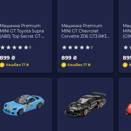
Машинка Premium
Машинка Premium
Маш
MINI GT Toyota Supra
MINI GT Chevrolet
MIN
(A80) Top Secret GT-
Corvette Z06 GT3.R#3
(G9
300 Top Secret 1:64
Corvette Racing 1:64
Gre
MGT01132-CH Red
MGT01168-CH Yellow
0
0
899 ₴
899 ₴
89
Кешбек 17 ₴
Кешбек 17 ₴