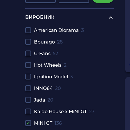
ВИРОБНИК
American Diorama
3
Bburago
28
G-Fans
52
Hot Wheels
2
Ignition Model
3
INNO64
20
Jada
20
Kaido House x MiNI GT
27
MINI GT
136