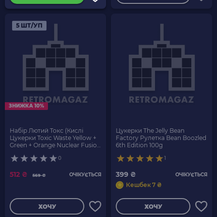
5 ШТ/УП
ЗНИЖКА 10%
Набір Лютий Токс (Кислі
Цукерки The Jelly Bean
Цукерки Toxic Waste Yellow +
Factory Рулетка Bean Boozled
Green + Orange Nuclear Fusion
6th Edition 100g
+ Purple + Red Sour Candy
0
1
512 ₴
399 ₴
ОЧІКУЄТЬСЯ
ОЧІКУЄТЬСЯ
569 ₴
Кешбек 7 ₴
ХОЧУ
ХОЧУ