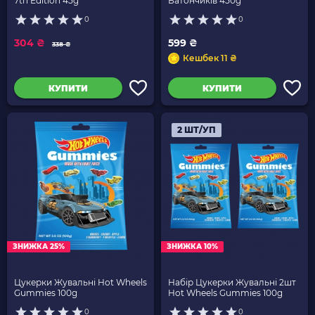
7th Edition 45g
Батончиків 450g
0
0
304 ₴
599 ₴
338 ₴
Кешбек 11 ₴
КУПИТИ
КУПИТИ
2 ШТ/УП
ЗНИЖКА 25%
ЗНИЖКА 10%
Цукерки Жувальні Hot Wheels
Набір Цукерки Жувальні 2шт
Gummies 100g
Hot Wheels Gummies 100g
0
0