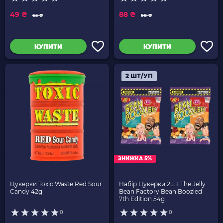
49 ₴
88 ₴
65 ₴
98 ₴
КУПИТИ
КУПИТИ
2 ШТ/УП
ЗНИЖКА 5%
Цукерки Toxic Waste Red Sour
Набір Цукерки 2шт The Jelly
Candy 42g
Bean Factory Bean Boozled
7th Edition 54g
0
0