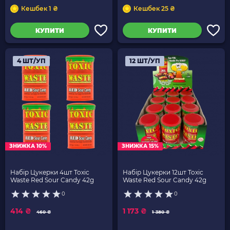
Кешбек 1 ₴
Кешбек 25 ₴
КУПИТИ
КУПИТИ
4 ШТ/УП
12 ШТ/УП
ЗНИЖКА 10%
ЗНИЖКА 15%
Набір Цукерки 4шт Toxic
Набір Цукерки 12шт Toxic
Waste Red Sour Candy 42g
Waste Red Sour Candy 42g
0
0
414 ₴
1 173 ₴
460 ₴
1 380 ₴