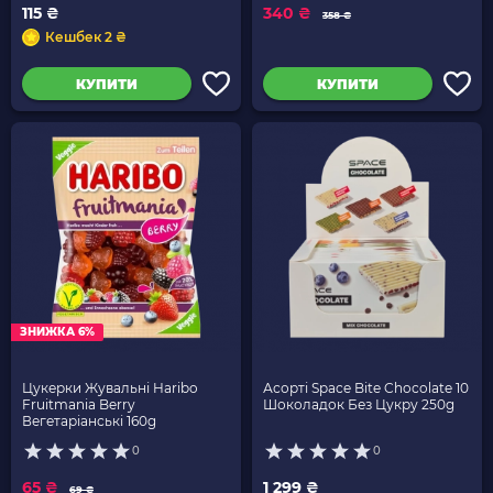
115 ₴
340 ₴
358 ₴
Кешбек 2 ₴
КУПИТИ
КУПИТИ
ЗНИЖКА 6%
Цукерки Жувальні Haribo
Асорті Space Bite Chocolate 10
Fruitmania Berry
Шоколадок Без Цукру 250g
Вегетаріанські 160g
0
0
65 ₴
1 299 ₴
69 ₴