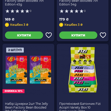
Factory Bean Boozled 7th
Factory Bean Boozled 7th
Edition 45g
Edition 54g
0
0
169 ₴
179 ₴
Кешбек 3 ₴
Кешбек 3 ₴
КУПИТИ
КУПИТИ
2 ШТ/УП
ЗНИЖКА 10%
Набір Цукерки 2шт The Jelly
Протеїновий Батончик Fizi
Bean Factory Bean Boozled
Асорті Variety Box 10