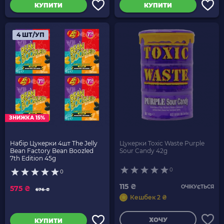
КУПИТИ
КУПИТИ
4 ШТ/УП
ЗНИЖКА 15%
Набір Цукерки 4шт The Jelly
Цукерки Toxic Waste Purple
Bean Factory Bean Boozled
Sour Candy 42g
7th Edition 45g
0
0
115 ₴
ОЧІКУЄТЬСЯ
575 ₴
676 ₴
Кешбек 2 ₴
ХОЧУ
КУПИТИ