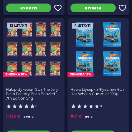
КУПИТИ
КУПИТИ
12 ШТ/УП
4 ШТ/УП
ЗНИЖКА 10%
ЗНИЖКА 15%
Набір Цукерки 12шт The Jelly
Набір Цукерки Жувальні 4шт
Bean Factory Bean Boozled
Hot Wheels Gummies 100g
7th Edition 54g
0
0
1 933 ₴
167 ₴
2 148 ₴
196 ₴