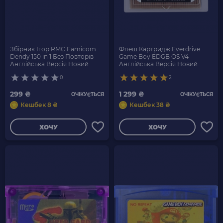
Збірник Ігор RMC Famicom
Флеш Картридж Everdrive
Dendy 150 in 1 Без Повторів
Game Boy EDGB OS V4
Англійська Версія Новий
Англійська Версія Новий
0
2
299 ₴
1 299 ₴
ОЧІКУЄТЬСЯ
ОЧІКУЄТЬСЯ
Кешбек 8 ₴
Кешбек 38 ₴
ХОЧУ
ХОЧУ