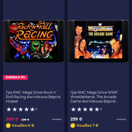
ЗНИЖКА 9%
Гра RMC Mega Drive Rock n'
Гра RMC Mega Drive WWF
Roll Racing Англійська Версія
WrestleMania: The Arcade
Новий
Game Англійська Версія
Новий
0
0
209 ₴
259 ₴
229 ₴
Кешбек 6 ₴
Кешбек 7 ₴