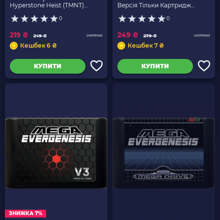
Hyperstone Heist (TMNT)
Версія Тільки Картридж
Англійська Версія Новий
Новий
0
0
219 ₴
249 ₴
249 ₴
279 ₴
Кешбек 6 ₴
Кешбек 7 ₴
КУПИТИ
КУПИТИ
ЗНИЖКА 7%