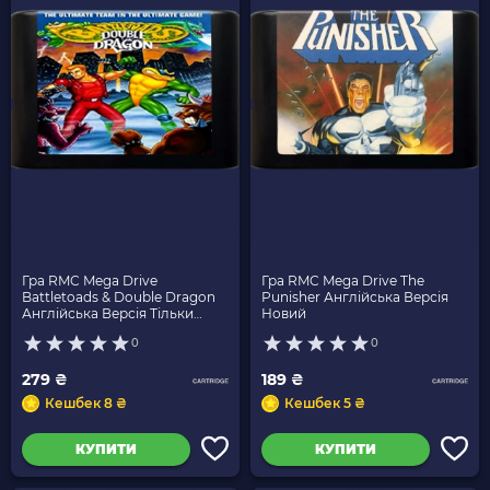
Гра RMC Mega Drive
Гра RMC Mega Drive The
Battletoads & Double Dragon
Punisher Англійська Версія
Англійська Версія Тільки
Новий
Картридж Новий
0
0
279 ₴
189 ₴
Кешбек 8 ₴
Кешбек 5 ₴
КУПИТИ
КУПИТИ