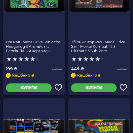
Гра RMC Mega Drive Sonic the
Збірник Ігор RMC Mega Drive
Hedgehog 3 Англійська
5 in 1 Mortal Kombat 1 2 3
Версія Тільки Картридж
Ultimate 5 Sub-Zero
Новий
Англійська Версія Новий
0
0
199 ₴
449 ₴
Кешбек 5 ₴
Кешбек 13 ₴
КУПИТИ
КУПИТИ