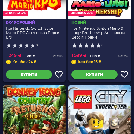
ЗНИЖКА 4%
ЗНИЖКА 20%
Б/У ХОРОШИЙ
НОВИЙ
Гра Nintendo Switch Super
Гра Nintendo Switch Mario &
Mario RPG Англійська Версія
Luigi: Brothership Англійська
Б/У
Версія Новий
0
0
1 249 ₴
1 599 ₴
1 299 ₴
1 999 ₴
Кешбек 24 ₴
Кешбек 15 ₴
КУПИТИ
КУПИТИ