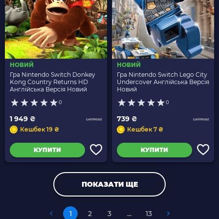
НОВИЙ
НОВИЙ
Гра Nintendo Switch Donkey
Гра Nintendo Switch Lego City
Kong Country Returns HD
Undercover Англійська Версія
Англійська Версія Новий
Новий
0
0
1 949 ₴
739 ₴
Кешбек 19 ₴
Кешбек 7 ₴
КУПИТИ
КУПИТИ
ПОКАЗАТИ ЩЕ
1
2
3
...
13