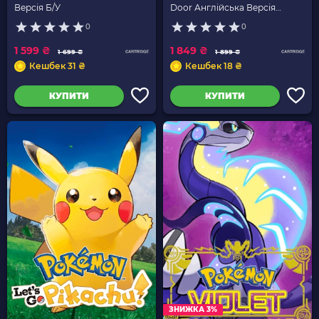
Версія Б/У
Door Англійська Версія
Новий
0
0
1 599 ₴
1 849 ₴
1 699 ₴
1 899 ₴
Кешбек 31 ₴
Кешбек 18 ₴
КУПИТИ
КУПИТИ
ЗНИЖКА 3%