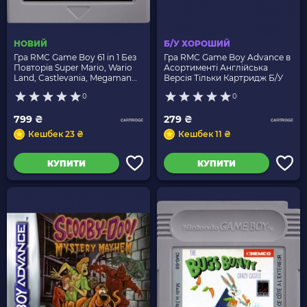
НОВИЙ
Б/У ХОРОШИЙ
Гра RMC Game Boy 61 in 1 Без
Гра RMC Game Boy Advance в
Повторів Super Mario, Wario
Асортименті Англійська
Land, Castlevania, Megaman
Версія Тільки Картридж Б/У
Англійська Версія Новий
0
0
799 ₴
279 ₴
Кешбек 23 ₴
Кешбек 11 ₴
КУПИТИ
КУПИТИ