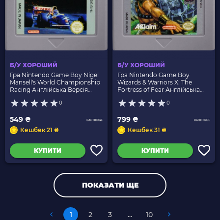
Б/У ХОРОШИЙ
Б/У ХОРОШИЙ
Гра Nintendo Game Boy Nigel
Гра Nintendo Game Boy
Mansell's World Championship
Wizards & Warriors X: The
Racing Англійська Версія
Fortress of Fear Англійська
Тільки Картридж Б/У
Версія Тільки Картридж Б/У
0
0
549 ₴
799 ₴
Кешбек 21 ₴
Кешбек 31 ₴
КУПИТИ
КУПИТИ
ПОКАЗАТИ ЩЕ
1
2
3
...
10