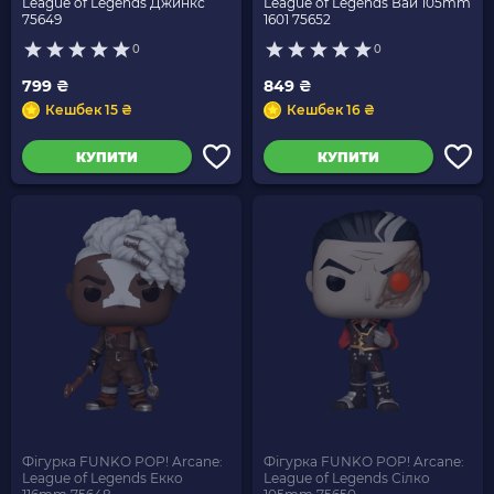
League of Legends Джинкс
League of Legends Вай 105mm
75649
1601 75652
0
0
799 ₴
849 ₴
Кешбек 15 ₴
Кешбек 16 ₴
КУПИТИ
КУПИТИ
Фігурка FUNKO POP! Arcane:
Фігурка FUNKO POP! Arcane:
League of Legends Екко
League of Legends Сілко