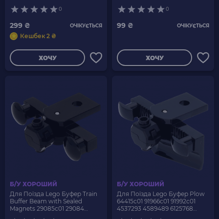
4516101 6085188 Dark Bluish
0
0
Grey Б/У
299 ₴
99 ₴
ОЧІКУЄТЬСЯ
ОЧІКУЄТЬСЯ
Кешбек 2 ₴
ХОЧУ
ХОЧУ
Б/У ХОРОШИЙ
Б/У ХОРОШИЙ
Для Поїзда Lego Буфер Train
Для Поїзда Lego Буфер Plow
Buffer Beam with Sealed
64415c01 91966c01 91992c01
Magnets 29085c01 29084
4537293 4589489 6125768
6172149 Black Б/У
6172142 Black Б/У