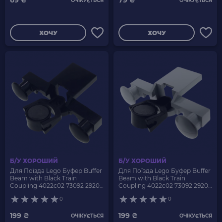
69 ₴
79 ₴
ОЧІКУЄТЬСЯ
ОЧІКУЄТЬСЯ
ХОЧУ
ХОЧУ
Б/У ХОРОШИЙ
Б/У ХОРОШИЙ
Для Поїзда Lego Буфер Buffer
Для Поїзда Lego Буфер Buffer
Beam with Black Train
Beam with Black Train
Coupling 4022c02 73092 2920
Coupling 4022c02 73092 2920
4022 4109853 4299239 Black Б/
4022 4211777 4537300 4299239
0
0
У
Light Bluish Grey Б/У
199 ₴
199 ₴
ОЧІКУЄТЬСЯ
ОЧІКУЄТЬСЯ