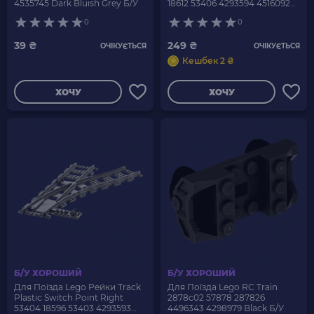
4535745 Dark Bluish Grey Б/У
18612 53406 4293594 4516092
6085213 Dark Bluish Grey Б/У
0
0
39 ₴
249 ₴
ОЧІКУЄТЬСЯ
ОЧІКУЄТЬСЯ
Кешбек 2 ₴
ХОЧУ
ХОЧУ
Б/У ХОРОШИЙ
Б/У ХОРОШИЙ
Для Поїзда Lego Рейки Track
Для Поїзда Lego RC Train
Plastic Switch Point Right
2878c02 57878 287826
53404 18596 53403 4293593
4496343 4298979 Black Б/У