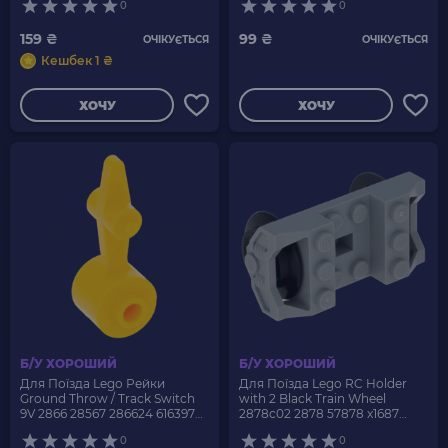
0
0
159 ₴
99 ₴
ОЧІКУЄТЬСЯ
ОЧІКУЄТЬСЯ
Кешбек 1 ₴
ХОЧУ
ХОЧУ
Б/У ХОРОШИЙ
Б/У ХОРОШИЙ
Для Поїзда Lego Рейки
Для Поїзда Lego RC Holder
Ground Throw / Track Switch
with 2 Black Train Wheel
9V 2866 28567 286624 6163975
2878c02 2878 57878 x1687
Yellow Б/У
4211778 4496343 4298979 Light
0
0
Bluish Grey Б/У