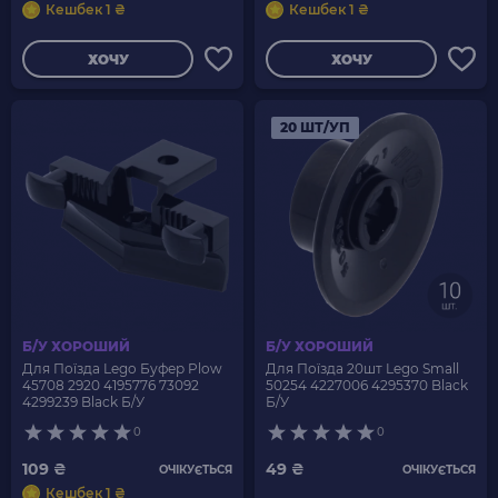
Кешбек 1 ₴
Кешбек 1 ₴
ХОЧУ
ХОЧУ
20 ШТ/УП
Б/У ХОРОШИЙ
Б/У ХОРОШИЙ
Для Поїзда Lego Буфер Plow
Для Поїзда 20шт Lego Small
45708 2920 4195776 73092
50254 4227006 4295370 Black
4299239 Black Б/У
Б/У
0
0
109 ₴
49 ₴
ОЧІКУЄТЬСЯ
ОЧІКУЄТЬСЯ
Кешбек 1 ₴