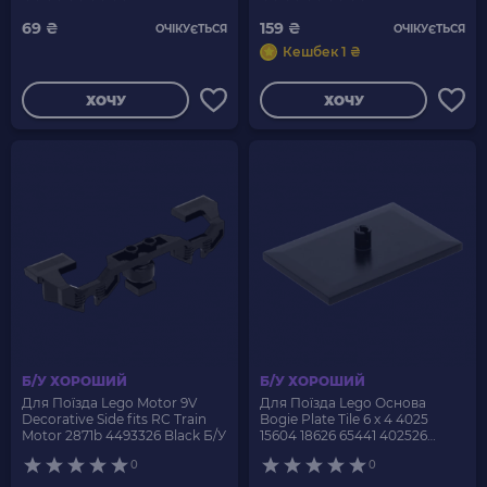
69 ₴
159 ₴
ОЧІКУЄТЬСЯ
ОЧІКУЄТЬСЯ
Кешбек 1 ₴
ХОЧУ
ХОЧУ
Б/У ХОРОШИЙ
Б/У ХОРОШИЙ
Для Поїзда Lego Motor 9V
Для Поїзда Lego Основа
Decorative Side fits RC Train
Bogie Plate Tile 6 x 4 4025
Motor 2871b 4493326 Black Б/У
15604 18626 65441 402526
6051914 6096842 Black Б/У
0
0