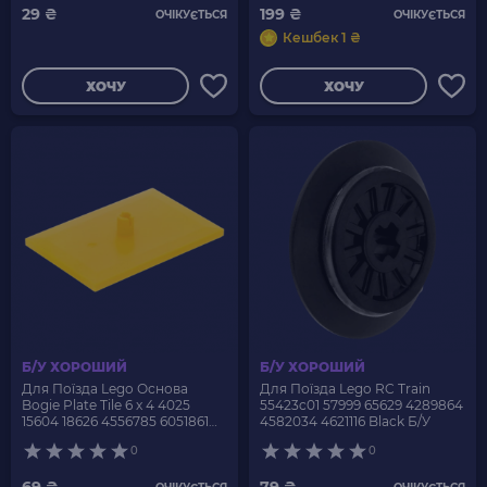
29 ₴
199 ₴
ОЧІКУЄТЬСЯ
ОЧІКУЄТЬСЯ
Кешбек 1 ₴
ХОЧУ
ХОЧУ
Б/У ХОРОШИЙ
Б/У ХОРОШИЙ
Для Поїзда Lego Основа
Для Поїзда Lego RC Train
Bogie Plate Tile 6 x 4 4025
55423c01 57999 65629 4289864
15604 18626 4556785 6051861
4582034 4621116 Black Б/У
6086730 Yellow Б/У
0
0