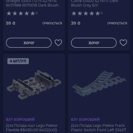
Straight 53401 17275 4279714
Curve 53400 4279717 Dark
6037688 6070018 Dark Bluish
Bluish Grey Б/У
Grey Б/У
0
0
59 ₴
39 ₴
ОЧІКУЄТЬСЯ
ОЧІКУЄТЬСЯ
ХОЧУ
ХОЧУ
4 ШТ/УП
Б/У ХОРОШИЙ
Б/У ХОРОШИЙ
Для Поїзда 4шт Lego Рейки
Для Поїзда Lego Рейки Track
Flexible 88492c00 64022c00
Plastic Switch Point Left 53407