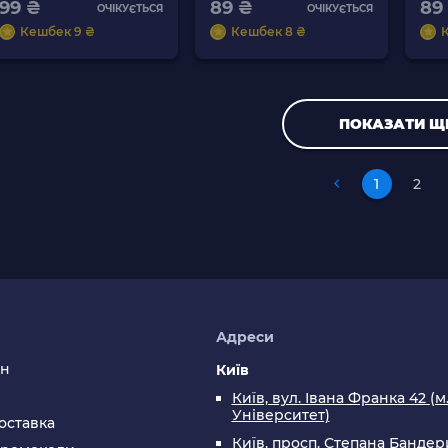
99 ₴
89 ₴
89
ОЧІКУЄТЬСЯ
ОЧІКУЄТЬСЯ
Кешбек 9 ₴
Кешбек 8 ₴
ПОКАЗАТИ Щ
1
2
я
Адреси
ин
Київ
Київ, вул. Івана Франка 42 (м
Університет)
оставка
Київ, просп. Степана Бандери