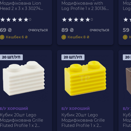
Модифікована Lion
Модифікована with
Мод
Head 2 x 3 x 3 30274
Log Profile 1 x 2 30136
Log 
4226220 6021658
4520257 Dark Tan Б/У
465
6146972 Light Bluish
Nou
0
0
Grey Б/У
69 ₴
89 ₴
59
ОЧІКУЄТЬСЯ
ОЧІКУЄТЬСЯ
Кешбек 6 ₴
Кешбек 8 ₴
20 ШТ/УП
20 ШТ/УП
20
Б/У ХОРОШИЙ
Б/У ХОРОШИЙ
Б/У
Кубик 20шт Lego
Кубик 20шт Lego
Куб
Модифікована Grille
Модифікована Grille
Мод
Fluted Profile 1 x 2
Fluted Profile 1 x 2
Flut
2877 287701 White Б/У
2877 287724 Yellow Б/
287