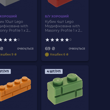
 ХОРОШИЙ
Б/У ХОРОШИЙ
ик 10шт Lego
Кубик 4шт Lego
ифікована with
Модифікована with
nry Profile 1 x 2
Masonry Profile 1 x 2
83 6000311 Dark
98283 6093908 Dark
ish Grey Б/У
Red Б/У
0
0
 ₴
69 ₴
ОЧІКУЄТЬСЯ
ОЧІКУЄТЬСЯ
Кешбек 9 ₴
Кешбек 6 ₴
ШТ/УП
4 ШТ/УП