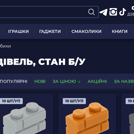
ДЗ
ІГРАШКИ
ГАДЖЕТИ
СМАКОЛИКИ
КНИГИ
убики
ІВЕЛЬ, СТАН Б/У
ПОПУЛЯРНІ
НОВІ
ЗА ЦІНОЮ
АКЦІЙНІ
ЗА НАЗ
10 ШТ/УП
10 ШТ/УП
10