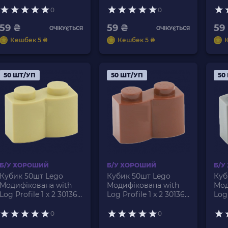
У
Bro
0
0
59 ₴
59 ₴
59
ОЧІКУЄТЬСЯ
ОЧІКУЄТЬСЯ
Кешбек 5 ₴
Кешбек 5 ₴
50 ШТ/УП
50 ШТ/УП
50
Б/У ХОРОШИЙ
Б/У ХОРОШИЙ
Б/У
Кубик 50шт Lego
Кубик 50шт Lego
Куб
Модифікована with
Модифікована with
Мод
Log Profile 1 x 2 30136
Log Profile 1 x 2 30136
Log 
4114053 4218749 Tan Б/
4211180 Reddish Brown
411
У
Б/У
Blu
0
0