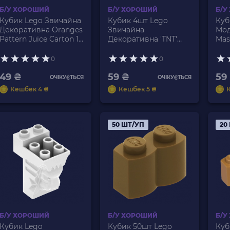
Б/У ХОРОШИЙ
Б/У ХОРОШИЙ
Б/У
Кубик Lego Звичайна
Кубик 4шт Lego
Куб
Декоративна Oranges
Звичайна
Мод
Pattern Juice Carton 1
Декоративна 'TNT'
Maso
x 1 3005pb017 4622047
Pixelated Minecraft 1 x
155
Lime Б/У
2 3004pb122 6097028
Nou
0
0
White Б/У
49 ₴
59 ₴
59
ОЧІКУЄТЬСЯ
ОЧІКУЄТЬСЯ
Кешбек 4 ₴
Кешбек 5 ₴
50 ШТ/УП
20
Б/У ХОРОШИЙ
Б/У ХОРОШИЙ
Б/У
Кубик Lego
Кубик 50шт Lego
Куб