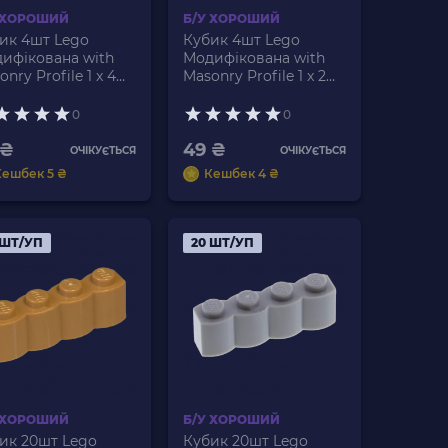
 ХОРОШИЙ
Б/У ХОРОШИЙ
ик 4шт Lego
Кубик 4шт Lego
ифікована with
Модифікована with
nry Profile 1 x 4
Masonry Profile 1 x 2
33 6055309 Medium
98283 6075617 Sand
gat Б/У
Green Б/У
0
0
 ₴
49 ₴
ОЧІКУЄТЬСЯ
ОЧІКУЄТЬСЯ
Кешбек 5 ₴
Кешбек 4 ₴
 ШТ/УП
20 ШТ/УП
 ХОРОШИЙ
Б/У ХОРОШИЙ
ик 20шт Lego
Кубик 20шт Lego