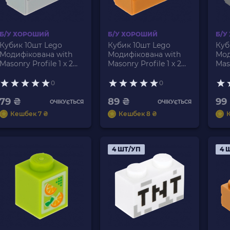
Б/У ХОРОШИЙ
Б/У ХОРОШИЙ
Б/У
Кубик 10шт Lego
Кубик 10шт Lego
Куб
Модифікована with
Модифікована with
Мод
Masonry Profile 1 x 2
Masonry Profile 1 x 2
Maso
98283 6000066 Light
98283 4656783
982
Bluish Grey Б/У
Medium Nougat Б/У
Blu
0
0
79 ₴
89 ₴
99
ОЧІКУЄТЬСЯ
ОЧІКУЄТЬСЯ
Кешбек 7 ₴
Кешбек 8 ₴
4 ШТ/УП
4 