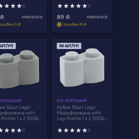
wn Б/У
Nougat Б/У
0
0
 ₴
89 ₴
ОЧІКУЄТЬСЯ
ОЧІКУЄТЬСЯ
Кешбек 5 ₴
Кешбек 8 ₴
 ШТ/УП
50 ШТ/УП
 ХОРОШИЙ
Б/У ХОРОШИЙ
ик 50шт Lego
Кубик 50шт Lego
ифікована with
Модифікована with
Profile 1 x 2 30136
Log Profile 1 x 2 30136
4054 4211095 Dark
4163089 4114386
ish Grey Б/У
4211743 4519968
0
0
4550325 Light Bluish