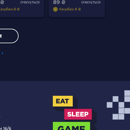
 ₴
Grey Б/У
89 ₴
ОЧІКУЄТЬСЯ
ОЧІКУЄТЬСЯ
Кешбек 8 ₴
Кешбек 8 ₴
Е
.
 16/6