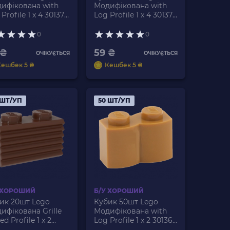
ифікована with
Модифікована with
Profile 1 x 4 30137
Log Profile 1 x 4 30137
1232 Medium
4110025 4190473
gat Б/У
4211833 Light Bluish
0
0
Grey Б/У
 ₴
59 ₴
ОЧІКУЄТЬСЯ
ОЧІКУЄТЬСЯ
Кешбек 5 ₴
Кешбек 5 ₴
 ШТ/УП
50 ШТ/УП
 ХОРОШИЙ
Б/У ХОРОШИЙ
ик 20шт Lego
Кубик 50шт Lego
ифікована Grille
Модифікована with
ed Profile 1 x 2
Log Profile 1 x 2 30136
7 4223303 Reddish
4651231 Medium