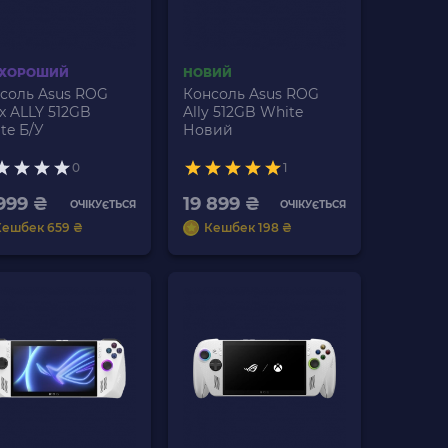
 ХОРОШИЙ
НОВИЙ
соль Asus ROG
Консоль Asus ROG
x ALLY 512GB
Ally 512GB White
te Б/У
Новий
0
1
 999 ₴
19 899 ₴
ОЧІКУЄТЬСЯ
ОЧІКУЄТЬСЯ
Кешбек 659 ₴
Кешбек 198 ₴