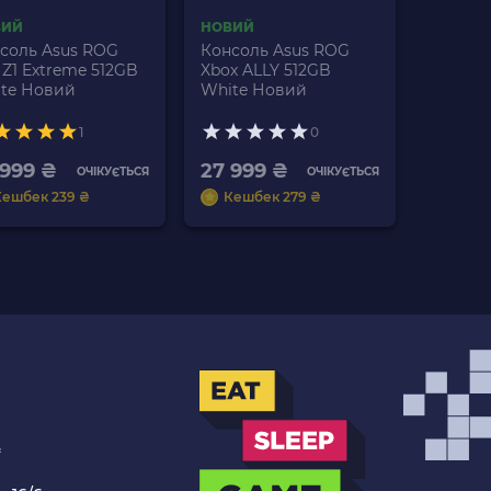
ВИЙ
НОВИЙ
соль Asus ROG
Консоль Asus ROG
y Z1 Extreme 512GB
Xbox ALLY 512GB
te Новий
White Новий
1
0
 999 ₴
27 999 ₴
ОЧІКУЄТЬСЯ
ОЧІКУЄТЬСЯ
Кешбек 239 ₴
Кешбек 279 ₴
.