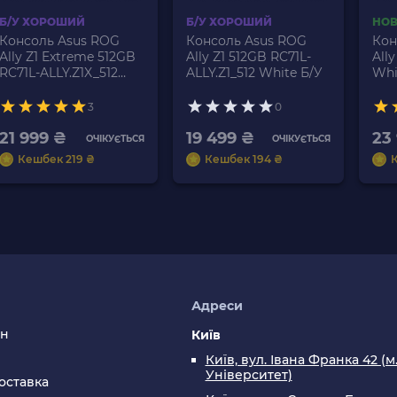
Б/У ХОРОШИЙ
Б/У ХОРОШИЙ
НО
Консоль Asus ROG
Консоль Asus ROG
Кон
Ally Z1 Extreme 512GB
Ally Z1 512GB RC71L-
All
RC71L-ALLY.Z1X_512
ALLY.Z1_512 White Б/У
Whi
White Б/У
3
0
21 999 ₴
19 499 ₴
23
ОЧІКУЄТЬСЯ
ОЧІКУЄТЬСЯ
Кешбек 219 ₴
Кешбек 194 ₴
я
Адреси
ин
Київ
Київ, вул. Івана Франка 42 (м
Університет)
оставка