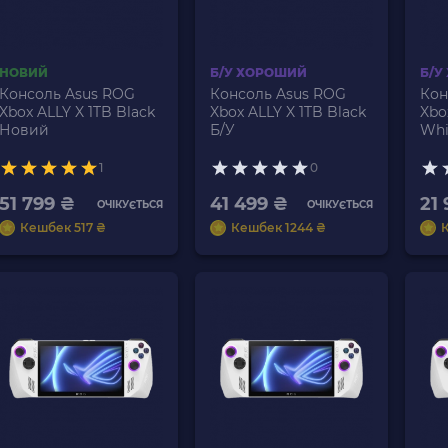
НОВИЙ
Б/У ХОРОШИЙ
Б/У
Консоль Asus ROG
Консоль Asus ROG
Кон
Xbox ALLY X 1TB Black
Xbox ALLY X 1TB Black
Xbo
Новий
Б/У
Whi
1
0
51 799 ₴
41 499 ₴
21
ОЧІКУЄТЬСЯ
ОЧІКУЄТЬСЯ
Кешбек 517 ₴
Кешбек 1244 ₴