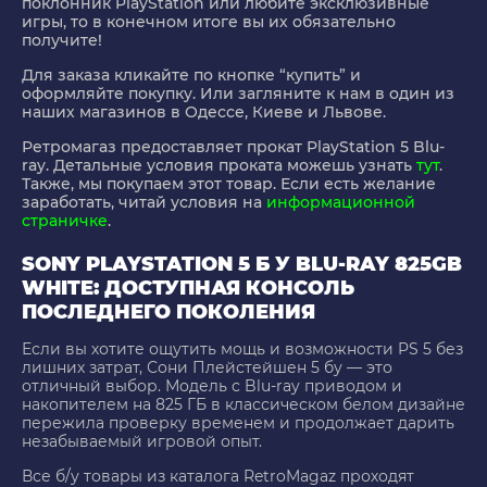
поклонник PlayStation или любите эксклюзивные
игры, то в конечном итоге вы их обязательно
получите!
Для заказа кликайте по кнопке “купить” и
оформляйте покупку. Или загляните к нам в один из
наших магазинов в Одессе, Киеве и Львове.
Ретромагаз предоставляет прокат PlayStation 5 Blu-
ray. Детальные условия проката можешь узнать
тут
.
Также, мы покупаем этот товар. Если есть желание
заработать, читай условия на
информационной
страничке
.
SONY PLAYSTATION 5 Б У BLU-RAY 825GB
WHITE: ДОСТУПНАЯ КОНСОЛЬ
ПОСЛЕДНЕГО ПОКОЛЕНИЯ
Если вы хотите ощутить мощь и возможности PS 5 без
лишних затрат,
Сони Плейстейшен 5 бу
— это
отличный выбор. Модель с Blu-ray приводом и
накопителем на 825 ГБ в классическом белом дизайне
пережила проверку временем и продолжает дарить
незабываемый игровой опыт.
Все б/у товары из каталога RetroMagaz проходят