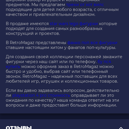
предметов. Мы предлагаем
треки от хот вилс
подходящие для детей любого возраста, с отличным
качеством и привлекательным дизайном.
В продаже имеются
star wars lego фигурки
которые
подходят для создания самых разнообразных
конструкций и проектов.
В RetroMagaz представлены
фанко поп все фигурки
ставшие настоящим хитом у фанатов поп-культуры.
Для создания своей коллекции персонажей закажите
фигурки через наш сайт или по телефону.
бу пс4
купить
можно оформив заказ в RetroMagaz можно
быстро и удобно, выбрав сайт или телефонный
звонок. RetroMagaz – надежный поставщик для всех
любителей игр, игрушек и коллекционных товаров.
Если вы давно задавались вопросом, действительно
ли
playstation 4 pro стоимость
оправдывает ли это
ожидания по качеству? наша команда ответит на эти
вопросы и даже предоставит больше информации.
ОТЗЫВЫ