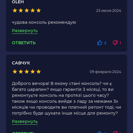
OLEH
23 июня 2024
чудова консоль рекомендую
Развернуть
ОТВЕТИТЬ
2
1
САВЧУК
09 февраля 2024
Доброго вечора! В якому стані консоль? чи є
багато царапин? якщо гарантія 3 місяці, то ви
ремонтуєте консоль на протязі цього часу?
також якщо консоль вийде з ладу за межами 3х
місяців чи проводите ви платний ретонт тоді, чи
потрібно буде шукати інше місце для ремонту?
Развернуть