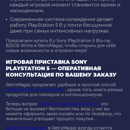
каждый игровой момент становится ярким и
насыщенным.
Современная система охлаждения делает
работу
PlayStation 5 б у
почти бесшумной
даже при самых интенсивных нагрузках.
Предлагаем
купить б у Sony PlayStation 5
Blu-ray
825GB White в RetroMagaz, чтобы открыть для себя
новые возможности в игровом мире!
ИГРОВАЯ ПРИСТАВКА SONY
PLAYSTATION 5 — ОПЕРАТИВНАЯ
КОНСУЛЬТАЦИЯ ПО ВАШЕМУ ЗАКАЗУ
RetroMagaz предлагает удобный и простой способ
купить игры на пс4 онлайн
, кроме того, много разных
продуктов для геймеров и коллекционеров.
Теперь вопрос
где купить sony playstation 5
это
больше не вызовет беспокойства, ведь у нас вы
можете оформить заказ онлайн или по телефону, что
значительно упрощает процесс покупки.
Цена геймпада ps4
в RetroMagaz всегда остается