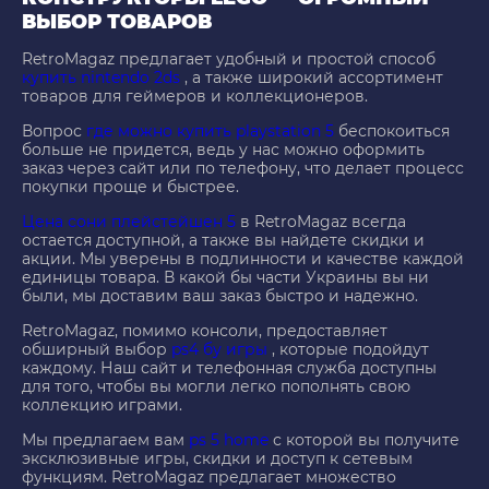
ВЫБОР ТОВАРОВ
RetroMagaz предлагает удобный и простой способ
купить nintendo 2ds
, а также широкий ассортимент
товаров для геймеров и коллекционеров.
Вопрос
где можно купить playstation 5
беспокоиться
больше не придется, ведь у нас можно оформить
заказ через сайт или по телефону, что делает процесс
покупки проще и быстрее.
Цена сони плейстейшен 5
в RetroMagaz всегда
остается доступной, а также вы найдете скидки и
акции. Мы уверены в подлинности и качестве каждой
единицы товара. В какой бы части Украины вы ни
были, мы доставим ваш заказ быстро и надежно.
RetroMagaz, помимо консоли, предоставляет
обширный выбор
ps4 бу игры
, которые подойдут
каждому. Наш сайт и телефонная служба доступны
для того, чтобы вы могли легко пополнять свою
коллекцию играми.
Мы предлагаем вам
ps 5 home
с которой вы получите
эксклюзивные игры, скидки и доступ к сетевым
функциям. RetroMagaz предлагает множество