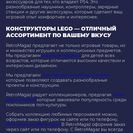
аксессуаров для тех, кто владеет PS4. Это
разнообразные наушники, контроллеры, зарядные
станции и другие аксессуары, которые сделают ваш
игровой опыт комфортнее и интереснее.
КОНСТРУКТОРЫ LEGO — ОТЛИЧНЫЙ
АССОРТИМЕНТ ПО ВАШЕМУ ВКУСУ
RetroMagaz предлагает не только игровые товары, но
и множество игрушек и коллекционных предметов.
Мы предлагаем
игрушка машины
для детей всех
возрастов, которые отличаются высоким качеством и
интересным дизайном.
Мы предлагаем
лего звёздные войны star wars
которые позволяют создавать разнообразные
проекты и конструкции.
RetroMagaz радует коллекционеров, предлагая
funko
pop collection
которые завоевали популярность среди
поклонников поп-культуры.
Собрать коллекцию любимых персонажей можно,
оформив заказ фигурок на сайте или по телефону.
xbox series s купить игры
В RetroMagaz оформив заказ
через сайт или по телефону. С RetroMagaz вы всегда