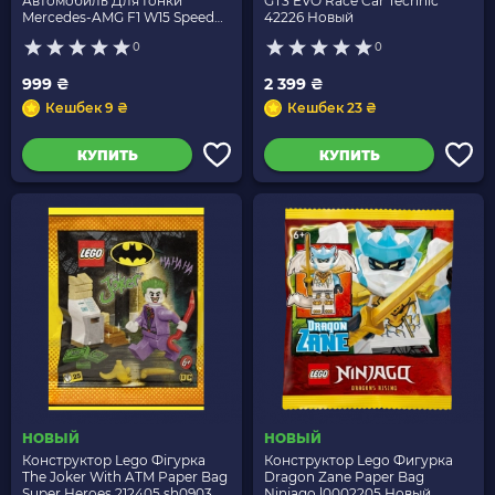
Автомобиль Для Гонки
GT3 EVO Race Car Technic
Mercedes-AMG F1 W15 Speed
42226 Новый
Champions 77244 Новый
0
0
999 ₴
2 399 ₴
Кешбек 9 ₴
Кешбек 23 ₴
КУПИТЬ
КУПИТЬ
НОВЫЙ
НОВЫЙ
Конструктор Lego Фігурка
Конструктор Lego Фигурка
The Joker With ATM Paper Bag
Dragon Zane Paper Bag
Super Heroes 212405 sh0903
Ninjago l0002205 Новый