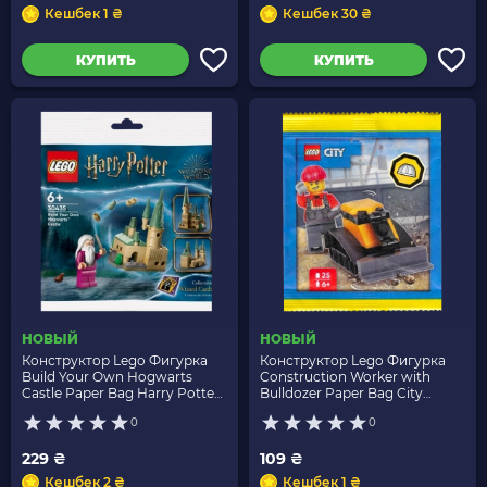
Кешбек 1 ₴
Кешбек 30 ₴
КУПИТЬ
КУПИТЬ
НОВЫЙ
НОВЫЙ
Конструктор Lego Фигурка
Конструктор Lego Фигурка
Build Your Own Hogwarts
Construction Worker with
Castle Paper Bag Harry Potter
Bulldozer Paper Bag City
30435 hp350 Новый
L0002221 cty1998 Новый
0
0
229 ₴
109 ₴
Кешбек 2 ₴
Кешбек 1 ₴