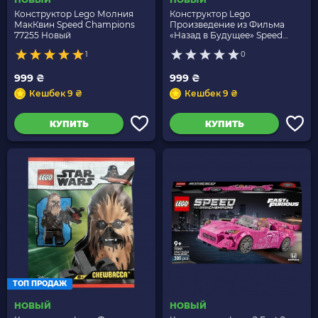
Конструктор Lego Молния
Конструктор Lego
МакКвин Speed Champions
Произведение из Фильма
77255 Новый
«Назад в Будущее» Speed
Champions 77256 Новый
1
0
999 ₴
999 ₴
Кешбек 9 ₴
Кешбек 9 ₴
КУПИТЬ
КУПИТЬ
ТОП ПРОДАЖ
НОВЫЙ
НОВЫЙ