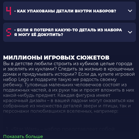
- КАК УПАКОВАНЫ ДЕТАЛИ ВНУТРИ НАБОРОВ?
- ЕСЛИ Я ПОТЕРЯЛ КАКУЮ-ТО ДЕТАЛЬ ИЗ НАБОРА
Я МОГУ ЕЁ ДОКУПИТЬ?
МИЛЛИОНЫ ИГРОВЫХ СЮЖЕТОВ
Вы в детстве любили строить из кубиков целые города
и заселять их куклами? Следить за жизнью в крошечных
домах и придумывать истории? Если да, купите игровой
набор Lego и подарите такую же радость своему
ребенку. Туловища маленьких человечков состоят из
подвижных частей, а их руки так и просят вложить в них
какой-нибудь предмет. Каждая фигурка имеет
красочный дизайн – в вашей ладони могут оказаться как
собранные из множества деталей звери и птицы, так и
персонажи полюбившихся вселенных, например:
«Star Wars» – набор представляет собой
конструктор Лего, посвященный героям и
Показать больше