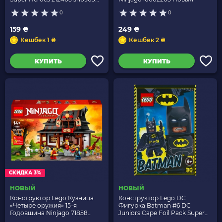
Новый
0
0
159 ₴
249 ₴
Кешбек 1 ₴
Кешбек 2 ₴
КУПИТЬ
КУПИТЬ
СКИДКА 3%
НОВЫЙ
НОВЫЙ
Конструктор Lego Кузница
Конструктор Lego DC
«Четыре оружия» 15-я
Фигурка Batman #6 DC
Годовщина Ninjago 71858
Juniors Cape Foil Pack Super
Новый
Heroes 212118 sh0513 Новый