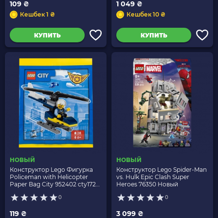
109 ₴
1 049 ₴
Кешбек 1 ₴
Кешбек 10 ₴
КУПИТЬ
КУПИТЬ
НОВЫЙ
НОВЫЙ
Конструктор Lego Фигурка
Конструктор Lego Spider-Man
Policeman with Helicopter
vs. Hulk Epic Clash Super
Paper Bag City 952402 cty1728
Heroes 76350 Новый
Новый
0
0
119 ₴
3 099 ₴