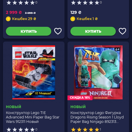
0
0
2 999 ₴
129 ₴
3 099 ₴
Кешбек 29 ₴
Кешбек 1 ₴
КУПИТЬ
КУПИТЬ
СКИДКА 16%
НОВЫЙ
НОВЫЙ
Конструктор Lego TIE
Конструктор Lego Фигурка
Advanced Mini Paper Bag Star
Dragons Rising Season 1 Lloyd
Wars 912311 Новый
Paper Bag Ninjago 892313
njo0813 Новый
0
1