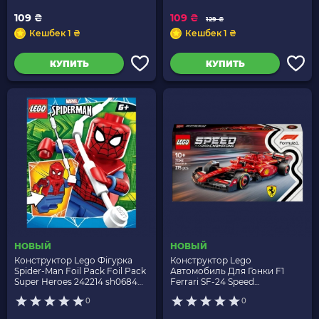
109 ₴
109 ₴
129 ₴
Кешбек 1 ₴
Кешбек 1 ₴
КУПИТЬ
КУПИТЬ
НОВЫЙ
НОВЫЙ
Конструктор Lego Фігурка
Конструктор Lego
Spider-Man Foil Pack Foil Pack
Автомобиль Для Гонки F1
Super Heroes 242214 sh0684
Ferrari SF-24 Speed
Новый
Champions 77242 Новый
0
0