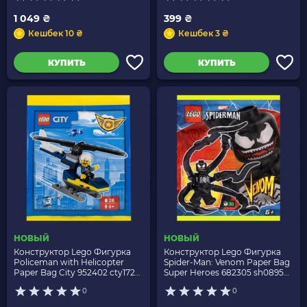
1 049 ₴
399 ₴
Кешбек 10 ₴
Кешбек 3 ₴
КУПИТЬ
КУПИТЬ
НОВЫЙ
НОВЫЙ
Конструктор Lego Фигурка
Конструктор Lego Фигурка
Policeman with Helicopter
Spider-Man: Venom Paper Bag
Paper Bag City 952402 cty1728
Super Heroes 682305 sh0895
Новый
Новый
0
0