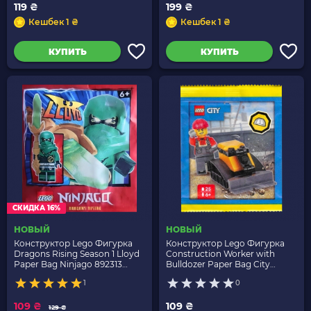
119 ₴
199 ₴
Кешбек 1 ₴
Кешбек 1 ₴
КУПИТЬ
КУПИТЬ
СКИДКА 16%
НОВЫЙ
НОВЫЙ
Конструктор Lego Фигурка
Конструктор Lego Фигурка
Dragons Rising Season 1 Lloyd
Construction Worker with
Paper Bag Ninjago 892313
Bulldozer Paper Bag City
njo0813 Новый
L0002221 cty1998 Новый
1
0
109 ₴
109 ₴
129 ₴