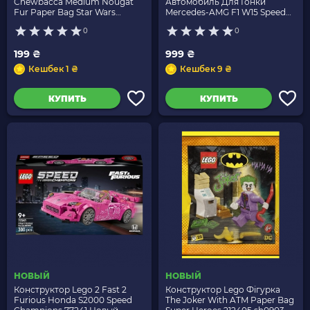
Chewbacca Medium Nougat
Автомобиль Для Гонки
Fur Paper Bag Star Wars
Mercedes-AMG F1 W15 Speed
912404 sw0532 Новый
Champions 77244 Новый
0
0
199 ₴
999 ₴
Кешбек 1 ₴
Кешбек 9 ₴
КУПИТЬ
КУПИТЬ
НОВЫЙ
НОВЫЙ
Конструктор Lego 2 Fast 2
Конструктор Lego Фігурка
Furious Honda S2000 Speed
The Joker With ATM Paper Bag