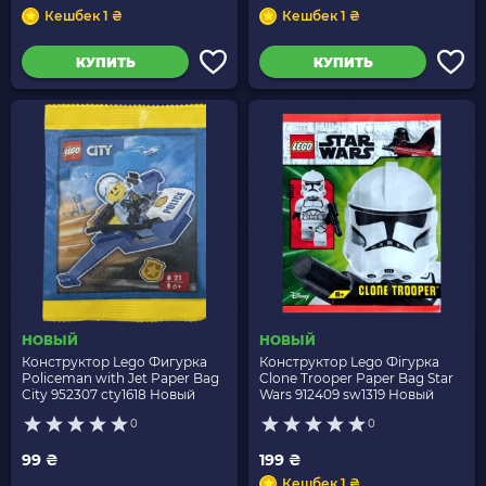
Кешбек 1 ₴
Кешбек 1 ₴
КУПИТЬ
КУПИТЬ
НОВЫЙ
НОВЫЙ
Конструктор Lego Фигурка
Конструктор Lego Фігурка
Policeman with Jet Paper Bag
Clone Trooper Paper Bag Star
City 952307 cty1618 Новый
Wars 912409 sw1319 Новый
0
0
99 ₴
199 ₴
Кешбек 1 ₴