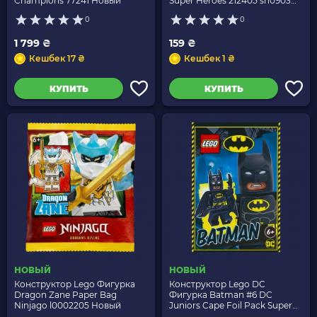
Champions 77241 Новый
Super Heroes 212405 sh0903
Новый
0
0
1 799 ₴
159 ₴
Кешбек 17 ₴
Кешбек 1 ₴
КУПИТЬ
КУПИТЬ
НОВЫЙ
НОВЫЙ
Конструктор Lego Фигурка
Конструктор Lego DC
Dragon Zane Paper Bag
Фигурка Batman #6 DC
Ninjago l0002205 Новый
Juniors Cape Foil Pack Super
Heroes 212118 sh0513 Новый