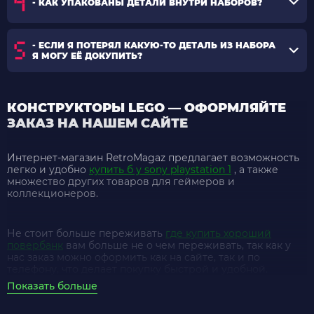
- КАК УПАКОВАНЫ ДЕТАЛИ ВНУТРИ НАБОРОВ?
- ЕСЛИ Я ПОТЕРЯЛ КАКУЮ-ТО ДЕТАЛЬ ИЗ НАБОРА
Я МОГУ ЕЁ ДОКУПИТЬ?
КОНСТРУКТОРЫ LEGO — ОФОРМЛЯЙТЕ
ЗАКАЗ НА НАШЕМ САЙТЕ
Интернет-магазин RetroMagaz предлагает возможность
легко и удобно
купить б у sony playstation 1
, а также
множество других товаров для геймеров и
коллекционеров.
Не стоит больше переживать
где купить хороший
повербанк
вам больше не о чем переживать, так как у
нас заказ можно оформить как на сайте, так и по
телефону, что делает покупку быстрой и удобной.
Показать больше
Цена игр на пс 5
в RetroMagaz всегда на уровне, а также