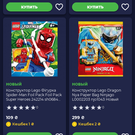
КУПИТЬ
КУПИТЬ
НОВЫЙ
НОВЫЙ
Конструктор Lego Фігурка
Конструктор Lego Dragon
Spider-Man Foil Pack Foil Pack
Nya Paper Bag Ninjago
Super Heroes 242214 sh0684
L0002203 njo1043 Новый
Новый
0
0
109 ₴
299 ₴
Кешбек 1 ₴
Кешбек 2 ₴