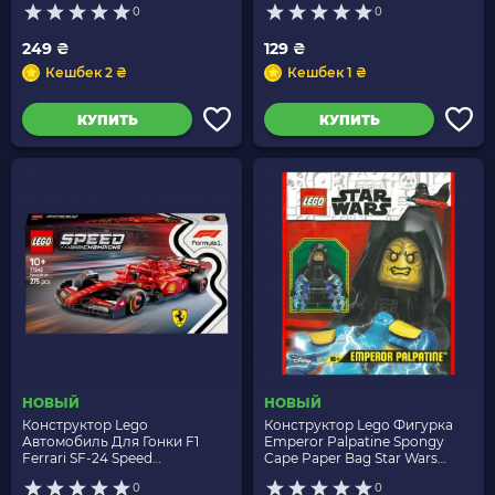
0
0
249 ₴
129 ₴
Кешбек 2 ₴
Кешбек 1 ₴
КУПИТЬ
КУПИТЬ
НОВЫЙ
НОВЫЙ
Конструктор Lego
Конструктор Lego Фигурка
Автомобиль Для Гонки F1
Emperor Palpatine Spongy
Ferrari SF-24 Speed
Cape Paper Bag Star Wars
Champions 77242 Новый
912402 sw1263 Новый
0
0