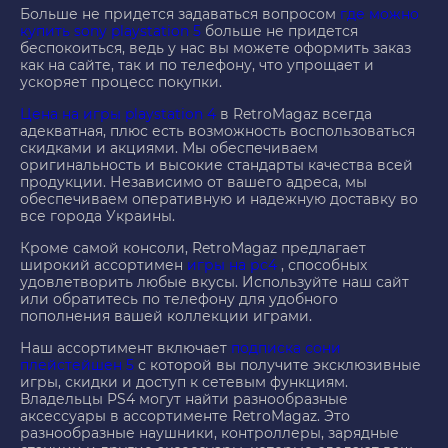
Больше не придется задаваться вопросом
где можно
купить sony playstation 5
больше не придется
беспокоиться, ведь у нас вы можете оформить заказ
как на сайте, так и по телефону, что упрощает и
ускоряет процесс покупки.
Цена на игры playstation 4
в RetroMagaz всегда
адекватная, плюс есть возможность воспользоваться
скидками и акциями. Мы обеспечиваем
оригинальность и высокие стандарты качества всей
продукции. Независимо от вашего адреса, мы
обеспечиваем оперативную и надежную доставку во
все города Украины.
Кроме самой консоли, RetroMagaz предлагает
широкий ассортимен
игры на рс4
, способных
удовлетворить любые вкусы. Используйте наш сайт
или обратитесь по телефону для удобного
пополнения вашей коллекции играми.
Наш ассортимент включает
подписка сони
плейстейшен 5
с которой вы получите эксклюзивные
игры, скидки и доступ к сетевым функциям.
Владельцы PS4 могут найти разнообразные
аксессуары в ассортименте RetroMagaz. Это
разнообразные наушники, контроллеры, зарядные