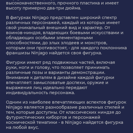
высококачественного, прочного пластика и имеет
высоту примерно два-три дюйма.
В фигурках Ninjago представлен широкий спектр
различных персонажей, каждый из которых имеет
свой уникальный внешний вид и характер. От
воинов-ниндзя, владеющих боевыми искусствами и
обладающих особыми элементарными
способностями, до злых злодеев и монстров,
которым они противостоят, - для каждого поклонника
франшизы Ninjago найдется своя фигурка.
Фигурки имеют ряд подвижных частей, включая
руки, ноги и голову, что позволяет принимать
различные позы и варианты демонстрации.
Внимание к деталям в дизайне каждой фигурки
впечатляет: замысловатые доспехи, оружие и
выражения лиц идеально передают
индивидуальность персонажа.
Одним из наиболее впечатляющих аспектов фигурок
Ninjago является разнообразие различных стилей и
тем, которые доступны. От классических ниндзя до
футуристических киборгов и персонажей
космической тематики - в Ninjago найдется фигурка
на любой вкус.