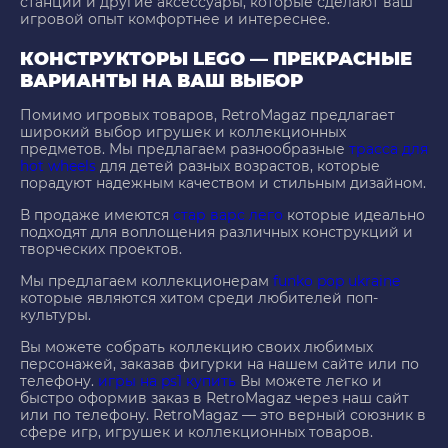
станции и другие аксессуары, которые сделают ваш
игровой опыт комфортнее и интереснее.
КОНСТРУКТОРЫ LEGO — ПРЕКРАСНЫЕ
ВАРИАНТЫ НА ВАШ ВЫБОР
Помимо игровых товаров, RetroMagaz предлагает
широкий выбор игрушек и коллекционных
предметов. Мы предлагаем разнообразные
трасса для
hot wheels
для детей разных возрастов, которые
порадуют надежным качеством и стильным дизайном.
В продаже имеются
стар варс лего
которые идеально
подходят для воплощения различных конструкций и
творческих проектов.
Мы предлагаем коллекционерам
funko pop ukraine
которые являются хитом среди любителей поп-
культуры.
Вы можете собрать коллекцию своих любимых
персонажей, заказав фигурки на нашем сайте или по
телефону.
игры на ps1 купить
Вы можете легко и
быстро оформив заказ в RetroMagaz через наш сайт
или по телефону. RetroMagaz — это верный союзник в
сфере игр, игрушек и коллекционных товаров.