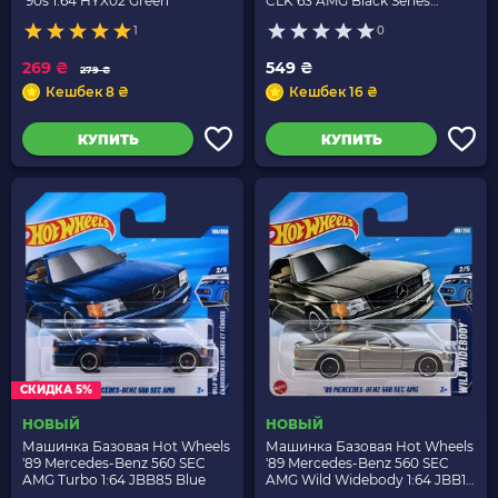
'90s 1:64 HYX02 Green
CLK 63 AMG Black Series
Boulevard 1:64 JBL07 Grey
1
0
269 ₴
549 ₴
279 ₴
Кешбек 8 ₴
Кешбек 16 ₴
КУПИТЬ
КУПИТЬ
СКИДКА 5%
НОВЫЙ
НОВЫЙ
Машинка Базовая Hot Wheels
Машинка Базовая Hot Wheels
'89 Mercedes-Benz 560 SEC
'89 Mercedes-Benz 560 SEC
AMG Turbo 1:64 JBB85 Blue
AMG Wild Widebody 1:64 JBB11
Grey