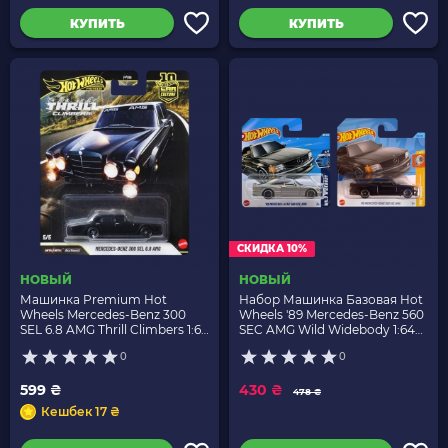
КУПИТЬ
КУПИТЬ
СКИДКА 10%
НОВЫЙ
НОВЫЙ
Машинка Premium Hot
Набор Машинка Базовая Hot
Wheels Mercedes-Benz 300
Wheels '89 Mercedes-Benz 560
SEL 6.8 AMG Thrill Climbers 1:64
SEC AMG Wild Widebody 1:64
JKF20 Black
JBB11 Grey + Black
0
0
599 ₴
430 ₴
478 ₴
Кешбек 17 ₴