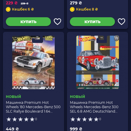
229 ₴
279 ₴
239 ₴
Кешбек 6 ₴
Кешбек 8 ₴
КУПИТЬ
КУПИТЬ
НОВЫЙ
НОВЫЙ
Машинка Premium Hot
Машинка Premium Hot
Wheels '80 Mercedes-Benz 500
Wheels Mercedes-Benz 300
SLC Rallye Boulevard 1:64
SEL 6.8 AMG Deutschland
HRT63 Silver
Design 1:64 GRJ73 Red
0
0
449 ₴
999 ₴