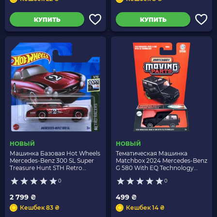
КУПИТЬ
КУПИТЬ
НОВЫЙ
НОВЫЙ
Машинка Базовая Hot Wheels
Тематическая Машинка
Mercedes-Benz 300 SL Super
Matchbox 2024 Mercedes-Benz
Treasure Hunt STH Retro
G 580 With EQ Technology
Racers 1:64 HKL09 Red
Moving Parts 1:64 JBW92 Black
0
0
2 799 ₴
499 ₴
Кешбек 83 ₴
Кешбек 14 ₴