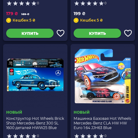
0
0
179 ₴
199 ₴
189 ₴
Кешбек 5 ₴
Кешбек 5 ₴
КУПИТЬ
КУПИТЬ
НОВЫЙ
НОВЫЙ
Конструктор Hot Wheels Brick
Машинка Базовая Hot Wheels
Shop Mercedes-Benz 300 SL
Mercedes-Benz CLA HW HW
1600 деталей HWW25 Blue
Euro 1:64 JJH63 Blue
0
0