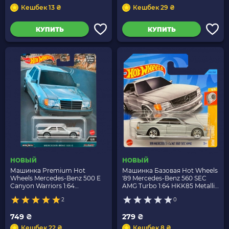
Кешбек 13 ₴
Кешбек 29 ₴
КУПИТЬ
КУПИТЬ
НОВЫЙ
НОВЫЙ
Машинка Premium Hot
Машинка Базовая Hot Wheels
Wheels Mercedes-Benz 500 E
'89 Mercedes-Benz 560 SEC
Canyon Warriors 1:64
AMG Turbo 1:64 HKK85 Metallic
FPY86/HKC55 Silver
Silver
2
0
749 ₴
279 ₴
Кешбек 22 ₴
Кешбек 8 ₴