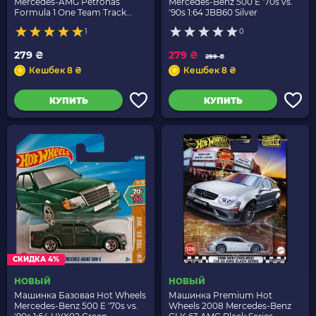
Mercedes-AMG Petronas
Mercedes-Benz 500 E '70s vs.
Formula 1 One Team Track
'90s 1:64 JBB60 Silver
Aces 1:64 HYX78 Black
1
0
279 ₴
279 ₴
299 ₴
Кешбек 8 ₴
Кешбек 8 ₴
КУПИТЬ
КУПИТЬ
СКИДКА 4%
НОВЫЙ
НОВЫЙ
Машинка Базовая Hot Wheels
Машинка Premium Hot
Mercedes-Benz 500 E '70s vs.
Wheels 2008 Mercedes-Benz