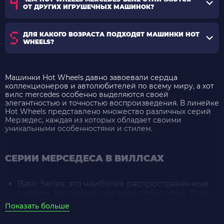
ОТ ДРУГИХ ИГРУШЕЧНЫХ МАШИНОК?
ДЛЯ КАКОГО ВОЗРАСТА ПОДХОДЯТ МАШИНКИ HOT
WHEELS?
Машинки Hot Wheels давно завоевали сердца
коллекционеров и автолюбителей по всему миру, а хот
вилс mercedes особенно выделяются своей
элегантностью и точностью воспроизведения. В линейке
Hot Wheels представлено множество различных серий
Мерзедес, каждая из которых обладает своими
уникальными особенностями и стилем.
СЕРИИ МЕРСЕДЕСА В ВИЛЛСАХ
Basic Series
: это наиболее распространённые
модели, доступные для всех любителей. Они
отличаются простотой дизайна и невысокой
Показать больше
ценой, что делает их отличным выбором для
начала коллекции.