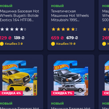
НОВЫЙ
НОВЫЙ
НО
Машинка Базовая Hot
Тематическая
Маш
Wheels Bugatti Bolide
Машинка Hot Wheels
Whe
Exotics 1:64 HTF08
Mitsubishi 1995
500 
Black
Mitsubishi Eclipse
HYX
Brian O'Conner Fast &
0
2
Furious 1:64 JBY29
129 ₴
Green
659 ₴
26
139 ₴
679 ₴
Кешбек 3 ₴
Кешбек 19 ₴
СКИДКА 4%
СКИДКА 7%
СК
НОВЫЙ
НОВЫЙ
НО
Машинка Базовая Hot
Машинка Базовая Hot
Маш