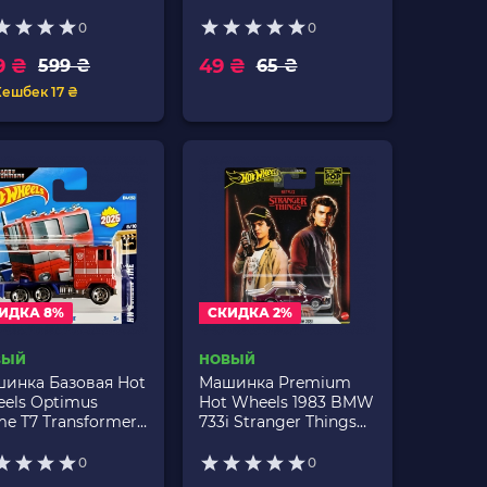
ostyles 1:64 JKF37
en
0
0
9 ₴
49 ₴
599 ₴
65 ₴
Кешбек 17 ₴
ИДКА 8%
СКИДКА 2%
ВЫЙ
НОВЫЙ
инка Базовая Hot
Машинка Premium
els Optimus
Hot Wheels 1983 BMW
me T7 Transformers
733i Stranger Things
een Time 1:64
Pop Culture 1:64
26/JJJ00 Red
JHW81 Red
0
0