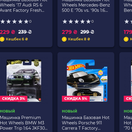
Wheels '17 Audi RS 6
Wheels Mercedes-Benz
Whe
Avant Factory Fresh
500 E '70s vs. '90s 1:64
Ben
1:64 JJJ33 Yellow
JBB60 Silver
Tur
0
0
229 ₴
279 ₴
17
239 ₴
299 ₴
Кешбек 6 ₴
Кешбек 8 ₴
СКИДКА 3%
СКИДКА 5%
СК
НОВЫЙ
НОВЫЙ
НО
Машинка Premium
Машинка Базовая Hot
Маш
Hot Wheels BMW M3
Wheels Porsche 911
Hot
Power Trip 1:64 JKF30
Carrera T Factory
'70