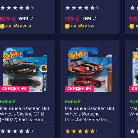
Green
Fresh 1:64 JJK80 Black
Aer
Gre
0
0
679 ₴
179 ₴
57
699 ₴
189 ₴
Кешбек 20 ₴
Кешбек 5 ₴
СКИДКА 4%
СКИДКА 6%
СК
НОВЫЙ
НОВЫЙ
НО
Машинка Базовая Hot
Машинка Базовая Hot
Маш
Wheels Skyline GT-R
Wheels Porsche
Whe
(BNR32) Fast & Furious
Porsche 928S Safari
Pri
Screen Time 1:64
Treasure Hunts Dirt
Scr
HYY72 Black
1:64 HTF29 Red
HYW
0
1