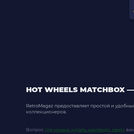
HOT WHEELS MATCHBOX 
RetroMagaz предоставляет простой и удобны
коллекционеров.
Вопрос
где можно купить нинтендо свитч
вам