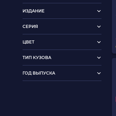
ИЗДАНИЕ
СЕРИЯ
ЦВЕТ
ТИП КУЗОВА
ГОД ВЫПУСКА
playstation 5 одесса
игры для пс4 купить киев
xbox one
нинтендо свитч заказать
игры на wii u
ps4 1tb pro