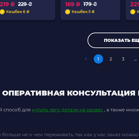
219 ₴
169 ₴
22
229 ₴
179 ₴
Кешбек 6 ₴
Кешбек 5 ₴
ПОКАЗАТЬ ЕЩ
1
2
3
...
— ОПЕРАТИВНАЯ КОНСУЛЬТАЦИЯ
й способ для
купить лего детали на развес
, а также мно
 больше не о чем переживать, так как у нас заказ можно 