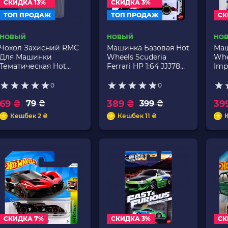
СКИДКА 13%
СКИДКА 3%
ТОП ПРОДАЖ
ТОП ПРОДАЖ
СК
НОВЫЙ
НОВЫЙ
НО
Чохол Захисний RMC
Машинка Базовая Hot
Маш
Для Машинки
Wheels Scuderia
Whe
Тематическая Hot
Ferrari HP 1:64 JJJ78
Imp
Wheels и Matchbox
Red
Imp
Blu
0
0
69 ₴
389 ₴
39
79 ₴
399 ₴
Кешбек 2 ₴
Кешбек 11 ₴
К
СКИДКА 7%
СКИДКА 3%
СК