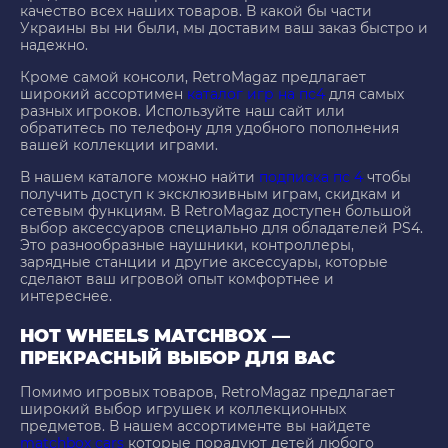
качество всех наших товаров. В какой бы части
Украины вы ни были, мы доставим ваш заказ быстро и
надежно.
Кроме самой консоли, RetroMagaz предлагает
широкий ассортимен
каталог игр на пс4
для самых
разных игроков. Используйте наш сайт или
обратитесь по телефону для удобного пополнения
вашей коллекции играми.
В нашем каталоге можно найти
подписка пс 4
чтобы
получить доступ к эксклюзивным играм, скидкам и
сетевым функциям. В RetroMagaz доступен большой
выбор аксессуаров специально для обладателей PS4.
Это разнообразные наушники, контроллеры,
зарядные станции и другие аксессуары, которые
сделают ваш игровой опыт комфортнее и
интереснее.
HOT WHEELS MATCHBOX —
ПРЕКРАСНЫЙ ВЫБОР ДЛЯ ВАС
Помимо игровых товаров, RetroMagaz предлагает
широкий выбор игрушек и коллекционных
предметов. В нашем ассортименте вы найдете
matchbox cars
которые порадуют детей любого