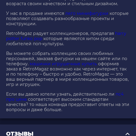
возраста своим качеством и стильным дизайном.
У нас в продаже имеются
лего минифигурки
которые
позволяют создавать разнообразные проекты и
конструкции.
RetroMagaz радует коллекционеров, предлагая
harry
potter funko pop
которые являются хитом среди
любителей поп-культуры.
Вы можете собрать коллекцию своих любимых
персонажей, заказав фигурки на нашем сайте или по
телефону.
машинки игрушечные купить
оформив
заказ в RetroMagaz возможно как через интернет, так
и по телефону – быстро и удобно. RetroMagaz — это
ваш верный партнер в мире коллекционных товаров,
игр и игрушек.
Если вы давно хотели узнать, действительно ли
пс4
про цена
соответствует высоким стандартам
качества? то наша команда предоставит ответы на эти
вопросы и даже больше.
ОТЗЫВЫ