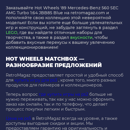
Заказывайте
Hot Wheels '89 Mercedes-Benz 560 SEC
AMG Turbo 1:64 JBB85 Blue
на retromagaz.com и
пополняйте свою коллекцию этой невероятной
моделью! Если вы хотите еще больше увлекательных
игр и конструкций, не забудьте заглянуть в раздел
LEGO
, где вы найдете отличные наборы для
творчества, а также в раздел
вкусности
, чтобы
добавить вкусные перекусы к вашему увлечению
коллекционированием!
HOT WHEELS MATCHBOX —
РАЗНООБРАЗИЕ ПРЕДЛОЖЕНИЙ
RetroMagaz предоставляет простой и удобный способ
для
купить игру для ps3
, кроме того, много разных
продуктов для геймеров и коллекционеров.
Теперь вопрос
где купить игры на ps2
больше не
нужно переживать, так как у нас можно оформить
заказ как онлайн, так и по телефону, что делает
процесс покупки легким и быстрым.
Цена на ps5
в RetroMagaz всегда на уровне, а также
доступны выгодные скидки и акции. Мы
предоставляем гарантию на оригинальность и