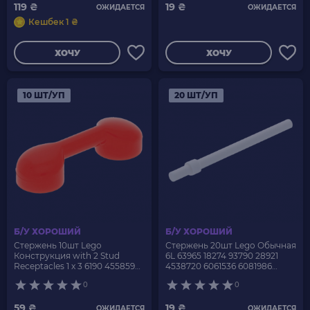
119 ₴
19 ₴
ОЖИДАЕТСЯ
ОЖИДАЕТСЯ
Кешбек 1 ₴
ХОЧУ
ХОЧУ
10 ШТ/УП
20 ШТ/УП
Б/У ХОРОШИЙ
Б/У ХОРОШИЙ
Стержень 10шт Lego
Стержень 20шт Lego Обычная
Конструкция with 2 Stud
6L 63965 18274 93790 28921
Receptacles 1 x 3 6190 4558598
4538720 6061536 6081986
Red Б/У
6170419 White Б/У
0
0
59 ₴
19 ₴
ОЖИДАЕТСЯ
ОЖИДАЕТСЯ