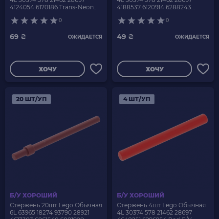
4124054 6170186 Trans-Neon
4188537 6120914 6288243
Green Б/У
Trans-Neon Orange Б/У
0
0
69 ₴
49 ₴
ОЖИДАЕТСЯ
ОЖИДАЕТСЯ
ХОЧУ
ХОЧУ
20 ШТ/УП
4 ШТ/УП
Б/У ХОРОШИЙ
Б/У ХОРОШИЙ
Стержень 20шт Lego Обычная
Стержень 4шт Lego Обычная
6L 63965 18274 93790 28921
4L 30374 578 21462 28697