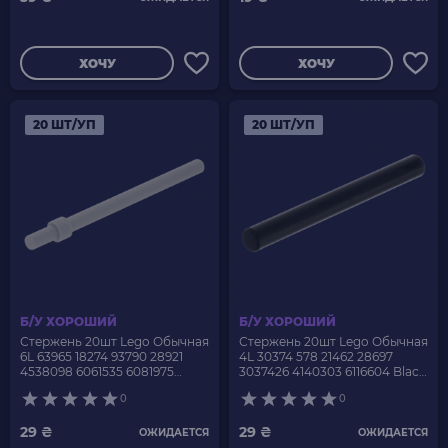
ХОЧУ
ХОЧУ
20 ШТ/УП
20 ШТ/УП
Б/У ХОРОШИЙ
Б/У ХОРОШИЙ
Стержень 20шт Lego Обычная
Стержень 20шт Lego Обычная
6L 63965 18274 93790 28921
4L 30374 578 21462 28697
4538098 6061535 6081975
3037426 4140303 6116604 Black
6170418 Light Bluish Grey Б/У
Б/У
0
0
29 ₴
29 ₴
ОЖИДАЕТСЯ
ОЖИДАЕТСЯ