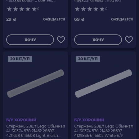
4613383 6061540 6081990
4648251 6296954 Red Б/У
6155727 6170468 Reddish
0
0
Brown Б/У
29 ₴
69 ₴
ОЖИДАЕТСЯ
ОЖИДАЕТСЯ
ХОЧУ
ХОЧУ
20 ШТ/УП
20 ШТ/УП
Б/У ХОРОШИЙ
Б/У ХОРОШИЙ
Стержень 20шт Lego Обычная
Стержень 20шт Lego Обычная
4L 30374 578 21462 28697
4L 30374 578 21462 28697
4211628 6116608 Light Bluish
4129836 6116602 White Б/У