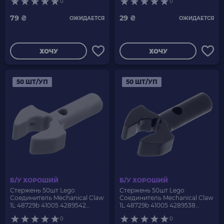
0
0
79 ₴
29 ₴
ОЖИДАЕТСЯ
ОЖИДАЕТСЯ
ХОЧУ
ХОЧУ
50 ШТ/УП
50 ШТ/УП
Б/У ХОРОШИЙ
Б/У ХОРОШИЙ
Стержень 50шт Lego
Стержень 50шт Lego
Соединитель Mechanical Claw
Соединитель Mechanical Claw
1L 48729b 41005 4289542
1L 48729b 41005 4289538
6278155 4222196 4289542 Dark
6278152 4289538 Black Б/У
0
0
Bluish Grey Б/У