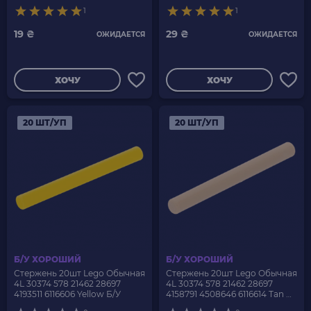
Grey Б/У
1
1
19 ₴
29 ₴
ОЖИДАЕТСЯ
ОЖИДАЕТСЯ
ХОЧУ
ХОЧУ
20 ШТ/УП
20 ШТ/УП
Б/У ХОРОШИЙ
Б/У ХОРОШИЙ
Стержень 20шт Lego Обычная
Стержень 20шт Lego Обычная
4L 30374 578 21462 28697
4L 30374 578 21462 28697
4193511 6116606 Yellow Б/У
4158791 4508646 6116614 Tan Б/
У