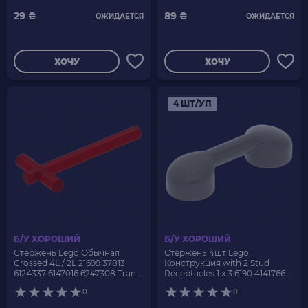
29 ₴
89 ₴
ОЖИДАЕТСЯ
ОЖИДАЕТСЯ
ХОЧУ
ХОЧУ
4 ШТ/УП
Б/У ХОРОШИЙ
Б/У ХОРОШИЙ
Стержень Lego Обычная
Стержень 4шт Lego
Crossed 4L / 2L 21699 37813
Конструкция with 2 Stud
6124337 6147016 6247308 Trans-
Receptacles 1 x 3 6190 4141766
Red Б/У
4210676 Dark Bluish Grey Б/У
0
0