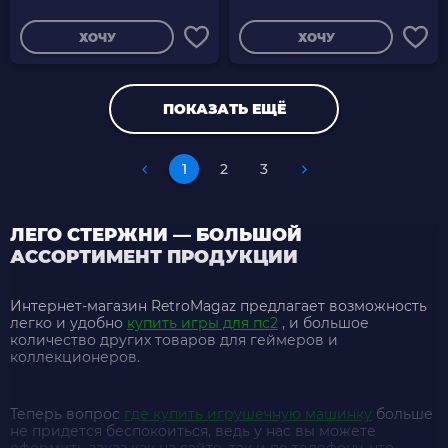
ХОЧУ
ХОЧУ
ПОКАЗАТЬ ЕЩЁ
1
2
3
ЛЕГО СТЕРЖНИ — БОЛЬШОЙ
АССОРТИМЕНТ ПРОДУКЦИИ
Интернет-магазин RetroMagaz предлагает возможность
легко и удобно
купить игры для пс2
, и большое
количество других товаров для геймеров и
коллекционеров.
Теперь вопрос
где купить игрушечную машинку
больше
не придется беспокоиться, ведь у нас вы можете