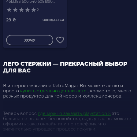
4613383 6061540 6081990
6155727 6170468 Reddish
0
Brown Б/У
29 ₴
ОЖИДАЕТСЯ
ХОЧУ
ЛЕГО СТЕРЖНИ — ПРЕКРАСНЫЙ ВЫБОР
ДЛЯ ВАС
В интернет-магазине RetroMagaz Вы можете легко и
просто
купить отдельно детали лего
, кроме того, много
разных продуктов для геймеров и коллекционеров.
Теперь вопрос
где можно заказать playstation 5
это
больше не вызовет беспокойства, ведь у нас вы можете
оформить заказ онлайн или по телефону, что
значительно упрощает процесс покупки.