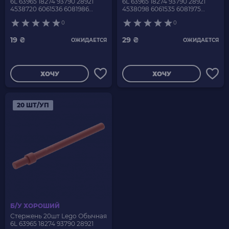
6L 63965 18274 93790 28921
6L 63965 18274 93790 28921
4538720 6061536 6081986
4538098 6061535 6081975
6170419 White Б/У
6170418 Light Bluish Grey Б/У
0
0
19 ₴
29 ₴
ОЖИДАЕТСЯ
ОЖИДАЕТСЯ
ХОЧУ
ХОЧУ
20 ШТ/УП
Б/У ХОРОШИЙ
Стержень 20шт Lego Обычная
6L 63965 18274 93790 28921