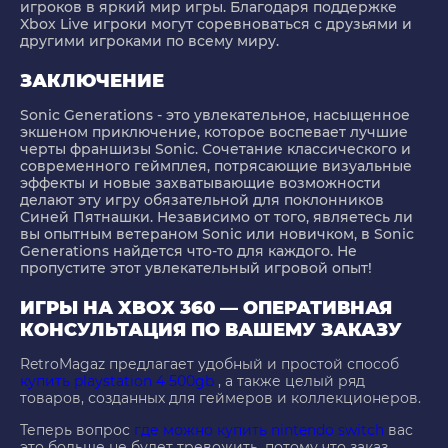
игроков в яркий мир игры. Благодаря поддержке
Xbox Live игроки могут соревноваться с друзьями и
другими игроками по всему миру.
ЗАКЛЮЧЕНИЕ
Sonic Generations - это увлекательное, насыщенное
экшеном приключение, которое воспевает лучшие
черты франшизы Sonic. Сочетание классического и
современного геймплея, потрясающие визуальные
эффекты и новые захватывающие возможности
делают эту игру обязательной для поклонников
Синей Пятнашки. Независимо от того, являетесь ли
вы опытным ветераном Sonic или новичком, в Sonic
Generations найдется что-то для каждого. Не
пропустите этот увлекательный игровой опыт!
ИГРЫ НА XBOX 360 — ОПЕРАТИВНАЯ
КОНСУЛЬТАЦИЯ ПО ВАШЕМУ ЗАКАЗУ
RetroMagaz предлагает удобный и простой способ
купить playstation 4 500gb
, а также целый ряд
товаров, созданных для геймеров и коллекционеров.
Теперь вопрос
где можно купить nintendo switch
вас
это больше не будет тревожить, потому что заказ