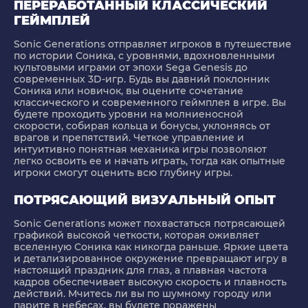
ПЕРЕРАБОТАННЫЙ КЛАССИЧЕСКИЙ
ГЕЙМПЛЕЙ
Sonic Generations отправляет игроков в путешествие
по истории Соника, с уровнями, вдохновленными
культовыми играми от эпохи Sega Genesis до
современных 3D-игр. Будь вы давний поклонник
Соника или новичок, вы оцените сочетание
классического и современного геймплея в игре. Вы
будете проходить уровни на молниеносной
скорости, собирая кольца и бонусы, уклоняясь от
врагов и препятствий. Четкое управление и
интуитивно понятная механика игры позволяют
легко освоить ее и начать играть, тогда как опытные
игроки смогут оценить всю глубину игры.
ПОТРЯСАЮЩИЙ ВИЗУАЛЬНЫЙ ОПЫТ
Sonic Generations может похвастаться потрясающей
графикой высокой четкости, которая оживляет
вселенную Соника как никогда раньше. Яркие цвета
и детализированное окружение превращают игру в
настоящий праздник для глаз, а плавная частота
кадров обеспечивает высокую скорость и плавность
действий. Мчитесь ли вы по шумному городу или
парите в небесах, вы будете поражены