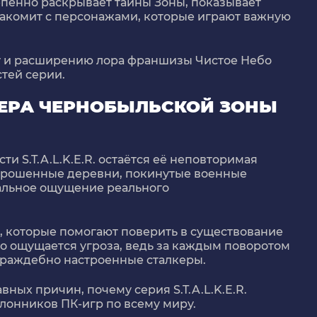
пенно раскрывает тайны Зоны, показывает
акомит с персонажами, которые играют важную
у и расширению лора франшизы Чистое Небо
стей серии.
ЕРА ЧЕРНОБЫЛЬСКОЙ ЗОНЫ
и S.T.A.L.K.E.R. остаётся её неповторимая
брошенные деревни, покинутые военные
кальное ощущение реального
, которые помогают поверить в существование
но ощущается угроза, ведь за каждым поворотом
враждебно настроенные сталкеры.
вных причин, почему серия S.T.A.L.K.E.R.
клонников ПК-игр по всему миру.