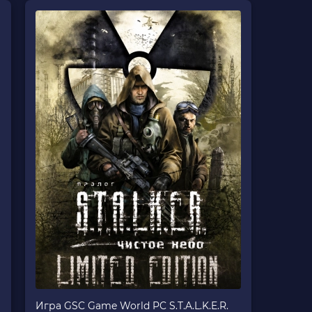
Игра GSC Game World PC S.T.A.L.K.E.R.