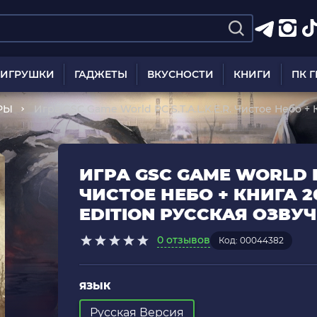
ИГРУШКИ
ГАДЖЕТЫ
ВКУСНОСТИ
КНИГИ
ПК 
РЫ
Игра GSC Game World PC S.T.A.L.K.E.R. Чистое Небо + 
Русская Озвучка Новый
ИГРА GSC GAME WORLD PC 
ЧИСТОЕ НЕБО + КНИГА 2
EDITION РУССКАЯ ОЗВУ
0 отзывов
Код: 00044382
ЯЗЫК
Русская Версия