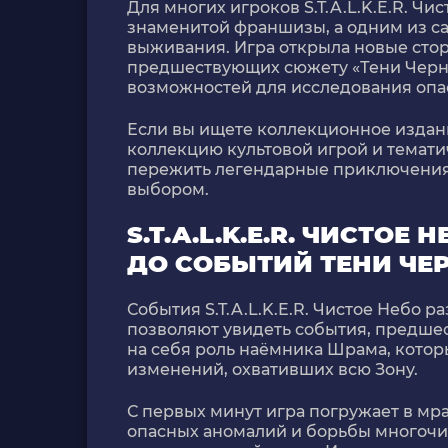
Для многих игроков
S.T.A.L.K.E.R. Чи
знаменитой франшизы, а одним из с
выживания. Игра открыла новые сто
предшествующих сюжету «Тени Черн
возможностей для исследования опас
Если вы ищете коллекционное издание
коллекцию культовой игрой и темати
пережить легендарные приключения 
выбором.
S.T.A.L.K.E.R. ЧИСТОЕ
ДО СОБЫТИЙ ТЕНИ ЧЕ
События
S.T.A.L.K.E.R. Чистое Небо
ра
позволяют увидеть события, предше
на себя роль наёмника Шрама, котор
изменений, охвативших всю Зону.
С первых минут игра погружает в м
опасных аномалий и борьбы многочи