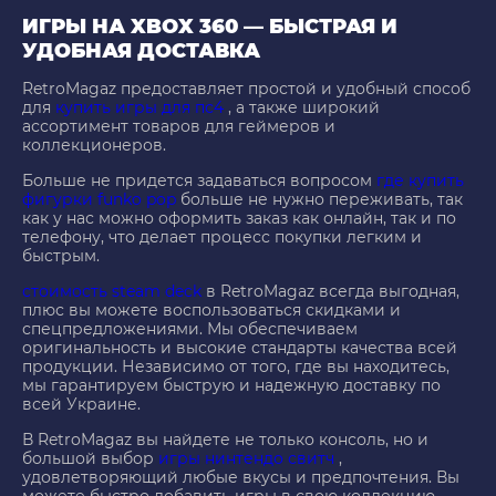
ИГРЫ НА XBOX 360 — БЫСТРАЯ И
УДОБНАЯ ДОСТАВКА
RetroMagaz предоставляет простой и удобный способ
для
купить игры для пс4
, а также широкий
ассортимент товаров для геймеров и
коллекционеров.
Больше не придется задаваться вопросом
где купить
фигурки funko pop
больше не нужно переживать, так
как у нас можно оформить заказ как онлайн, так и по
телефону, что делает процесс покупки легким и
быстрым.
стоимость steam deck
в RetroMagaz всегда выгодная,
плюс вы можете воспользоваться скидками и
спецпредложениями. Мы обеспечиваем
оригинальность и высокие стандарты качества всей
продукции. Независимо от того, где вы находитесь,
мы гарантируем быструю и надежную доставку по
всей Украине.
В RetroMagaz вы найдете не только консоль, но и
большой выбор
игры нинтендо свитч
,
удовлетворяющий любые вкусы и предпочтения. Вы