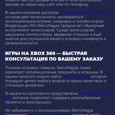
можете быстро добавить игры в свою коллекцию,
заказав их через наш сайт или по телефону.
В нашем магазине доступна
подписка для xbox series x
которая даёт возможность наслаждаться
эксклюзивными играми, скидками и онлайн-игрой.
Владельцам PS4 RetroMagaz предлагает обширный
ассортимент аксессуаров. Среди аксессуаров:
наушники, контроллеры, зарядные станции и ещё
многое для улучшения вашего игрового комфорта и
увлекательности.
ИГРЫ НА XBOX 360 — БЫСТРАЯ
КОНСУЛЬТАЦИЯ ПО ВАШЕМУ ЗАКАЗУ
Помимо игровых товаров, RetroMagaz также
реализует коллекционные предметы и игрушки. В
нашем каталоге можно найти
matchbox cars
которые
порадуют детей любого возраста своим качеством и
стильным дизайном.
В нашем ассортименте представлены
конструктор на
вес
которые позволяют создавать разнообразные
проекты и конструкции.
Не забываем и о коллекционерах: RetroMagaz
предлагает
funko pop все фигурки
которые стали