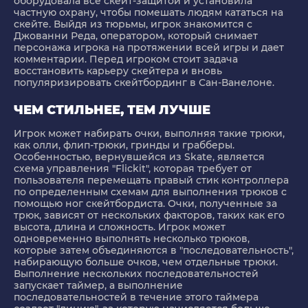
оборудовала все скейт-защитой и установила
частную охрану, чтобы помешать людям кататься на
скейте. Выйдя из тюрьмы, игрок знакомится с
Джованни Реда, оператором, который снимает
персонажа игрока на протяжении всей игры и дает
комментарии. Перед игроком стоит задача
восстановить карьеру скейтера и вновь
популяризировать скейтбординг в Сан-Ванелоне.
ЧЕМ СТИЛЬНЕЕ, ТЕМ ЛУЧШЕ
Игрок может набирать очки, выполняя такие трюки,
как олли, флип-трюки, гринды и грабберы.
Особенностью, вернувшейся из Skate, является
схема управления "Flickit", которая требует от
пользователя перемещать правый стик контроллера
по определенным схемам для выполнения трюков с
помощью ног скейтбордиста. Очки, полученные за
трюк, зависят от нескольких факторов, таких как его
высота, длина и сложность. Игрок может
одновременно выполнять несколько трюков,
которые затем объединяются в "последовательность",
набирающую больше очков, чем отдельные трюки.
Выполнение нескольких последовательностей
запускает таймер, а выполнение
последовательностей в течение этого таймера