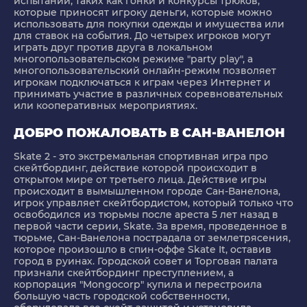
испытаний, таких как гонки и конкурсы трюков,
которые приносят игроку деньги, которые можно
использовать для покупки одежды и имущества или
для ставок на события. До четырех игроков могут
играть друг против друга в локальном
многопользовательском режиме "party play", а
многопользовательский онлайн-режим позволяет
игрокам подключаться к играм через Интернет и
принимать участие в различных соревновательных
или кооперативных мероприятиях.
ДОБРО ПОЖАЛОВАТЬ В САН-ВАНЕЛОН
Skate 2 - это экстремальная спортивная игра про
скейтбординг, действие которой происходит в
открытом мире от третьего лица. Действие игры
происходит в вымышленном городе Сан-Ванелона,
игрок управляет скейтбордистом, который только что
освободился из тюрьмы после ареста 5 лет назад в
первой части серии, Skate. За время, проведенное в
тюрьме, Сан-Ванелона пострадала от землетрясения,
которое произошло в спин-оффе Skate It, оставив
город в руинах. Городской совет и Торговая палата
признали скейтбординг преступлением, а
корпорация "Mongocorp" купила и перестроила
большую часть городской собственности,