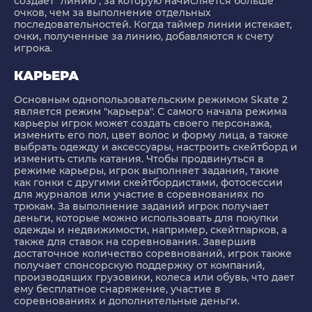
создает "линию", за которую начисляется больше
очков, чем за выполнение отдельных
последовательностей. Когда таймер линии истекает,
очки, полученные за линию, добавляются к счету
игрока.
КАРЬЕРА
Основным однопользовательским режимом Skate 2
является режим "карьера". С самого начала режима
карьеры игрок может создать своего персонажа,
изменить его пол, цвет волос и форму лица, а также
выбрать одежду и аксессуары, настроить скейтборд и
изменить стиль катания. Чтобы продвинуться в
режиме карьеры, игрок выполняет задания, такие
как гонки с другими скейтбордистами, фотосессии
для журналов или участие в соревнованиях по
трюкам. За выполнение заданий игрок получает
деньги, которые можно использовать для покупки
одежды и недвижимости, например, скейтпарков, а
также для ставок на соревнования. Завершив
достаточное количество соревнований, игрок также
получает спонсорскую поддержку от компаний,
производящих грузовики, колеса или обувь, что дает
ему бесплатное снаряжение, участие в
соревнованиях и дополнительные деньги.