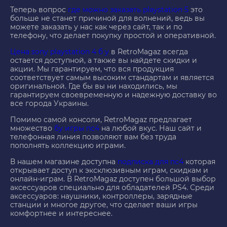
Теперь вопрос
где можно заказать playstation 5
это
больше не станет причиной для волнений, ведь вы
можете заказать у нас как через сайт, так и по
телефону, что делает покупку простой и оперативной.
Цена sony playstation 4 б у
в RetroMagaz всегда
остается доступной, а также вы найдете скидки и
акции. Мы гарантируем, что вся продукция
соответствует самым высоким стандартам и является
оригинальной. Где бы вы ни находились, мы
гарантируем своевременную и надежную доставку во
все города Украины.
Помимо самой консоли, RetroMagaz предлагает
множество
бу игры пс4
на любой вкус. Наш сайт и
телефонная линия позволяют вам без труда
пополнять коллекцию играми.
В нашем магазине доступна
подписка для пс4
которая
открывает доступ к эксклюзивным играм, скидкам и
онлайн-играм. В RetroMagaz доступен большой выбор
аксессуаров специально для обладателей PS4. Среди
аксессуаров: наушники, контроллеры, зарядные
станции и многое другое, что сделает ваши игры
комфортнее и интереснее.