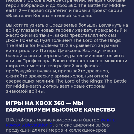
гномов и орков в жанре стратегии. Теперь любимые
герои добрались и до Xbox 360. The Battle for Middle-
earth 2 — первая стратегия и первый проект серии
«Властелин Колец» на новой консоли.
Вы хотите узнать о Средиземье больше? Взглянуть на
войну глазами новых героев? Увидеть прекрасный и
жестокий мир таким, каким представлял его сам
Джон Рональд Руэл Толкиен? The Lord of the Rings:
The Battle for Middle-earth 2 вырывается за рамки
кинотрилогии Питера Джексона. Вас ждут места
боевой славы и персонажи, ранее жившие только в
книгах Профессора. Ваши собственные возможности
ширятся вместе с географией конфликта:
пробуждайте вулканы, призывайте драконов,
сжигайте вражеские армии холодным огнем
сверкающих молний! The Lord of the Rings: The Battle
for Middle-earth 2 открывает новые стороны
знакомой войны.
ИГРЫ НА XBOX 360 — МЫ
ГАРАНТИРУЕМ ВЫСОКОЕ КАЧЕСТВО
В RetroMagaz можно комфортно и быстро
купить
консоль playstation 5
, а также широкий выбор
продукции для геймеров и коллекционеров.