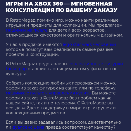
ИГРЫ НА XBOX 360 — МГНОВЕННАЯ
КОНСУЛЬТАЦИЯ ПО ВАШЕМУ ЗАКАЗУ
В RetroMagaz, помимо игр, можно найти различные
игрушки и предметы для коллекций. Мы предлагаем
машинки на пульте
для детей всех возрастов,
отличающиеся качеством и оригинальным дизайном.
У нас в продаже имеются
lego star wars человечки
которые помогут вам реализовать самые разные
проекты и конструкции.
В RetroMagaz представлены
коллекционные фигурки
funko pop
ставшие настоящим хитом у фанатов поп-
культуры.
Собрать коллекцию любимых персонажей можно,
оформив заказ фигурок на сайте или по телефону.
машинка с пультом управления купить
Вы можете
оформив заказ в RetroMagaz без проблем как на
нашем сайте, так и по телефону. С RetroMagaz вы
всегда найдете поддержку в мире игр, игрушек и
коллекционных предметов.
Если вы давно задавались вопросом, действительно
ли
дуалсенс цена
правда соответствует качеству?