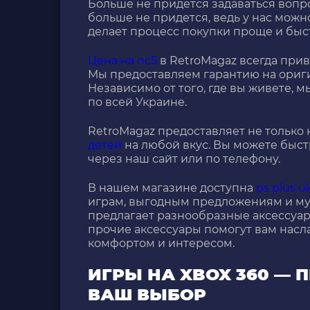
Больше не придется задаваться воп
больше не придется, ведь у нас можно
делает процесс покупки проще и быс
Цена на пс5
в RetroMagaz всегда прив
Мы предоставляем гарантию на ориги
Независимо от того, где вы живете,
по всей Украине.
RetroMagaz предоставляет не только
детей
на любой вкус. Вы можете быст
через наш сайт или по телефону.
В нашем магазине доступна
ps plus u
играм, выгодным предложениям и му
предлагает разнообразные аксессуар
прочие аксессуары помогут вам нас
комфортом и интересом.
ИГРЫ НА XBOX 360 —
ВАШ ВЫБОР