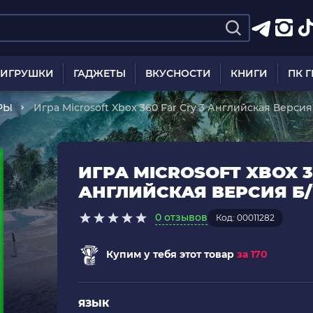
ИГРУШКИ
ГАДЖЕТЫ
ВКУСНОСТИ
КНИГИ
ПК 
РЫ
Игра Microsoft Xbox 360 Far Cry 3 Английская Версия
ИГРА MICROSOFT XBOX 3
АНГЛИЙСКАЯ ВЕРСИЯ Б
0 отзывов
Код: 00011282
Купим у тебя этот товар
за 170
ЯЗЫК