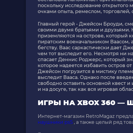
поскольку исследование открытого 
очками опыта, ремеслом, торговлей,
Главный герой - Джейсон Броуди, сме
своими двумя братьями и друзьями.
приземляются на острове, который к
пиратским военачальником Ваасом, а 
бегству. Ваас саркастически дает Дж
чем тот выследит его. Несмотря ни на
спасает Деннис Роджерс, который зн
которое надеется избавить остров от
Джейсон погрузится в мистику племе
выследит Вааса. Однако после введе
свободно оставить основной квест и
и на досуге, так как вся игровая обла
ИГРЫ НА XBOX 360 —
Интернет-магазин RetroMagaz предла
наушники ps5
, а также целый ряд то