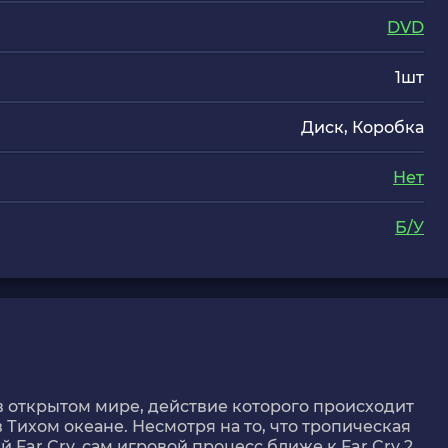
DVD
1шт
Диск, Коробка
Нет
Б/У
а в открытом мире, действие которого происходит
Тихом океане. Несмотря на то, что тропическая
Far Cry, сам игровой процесс ближе к Far Cry 2,