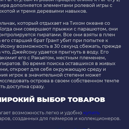
мира дополняется элементами ролевой игры с
 охотой и тремя деревьями навыков.
льчак, который отдыхает на Тихом океане со
 Когда они совершают прыжки с парашютом, они
онтролируется пиратами. Все они взяты в плен
его старший брат Грант убит при попытке к
ейсону возможность в 30 секунд сбежать, прежде
 что, Джейсону удается прыгнуть в воду. Его
акомит его с Ракьятом, местным племенем,
 пиратов. Во время поиска оставшихся в живых
ни, откроет для себя окружающую среду и
ния игрок в значительной степени может
 исследовать острова в своем собственном темпе
сть доступна сразу.
 ШИРОКИЙ ВЫБОР ТОВАРОВ
гает возможность легко и удобно
купить
варов, созданных для геймеров и коллекционеров.