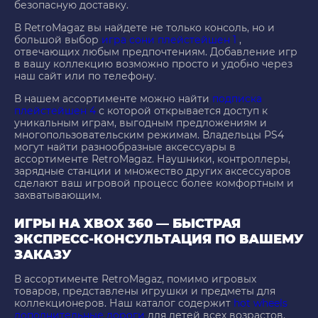
безопасную доставку.
В RetroMagaz вы найдете не только консоль, но и
большой выбор
игра сони плейстейшен 1
,
отвечающих любым предпочтениям. Добавление игр
в вашу коллекцию возможно просто и удобно через
наш сайт или по телефону.
В нашем ассортименте можно найти
подписка
плейстейшен 4
с которой открывается доступ к
уникальным играм, выгодным предложениям и
многопользовательским режимам. Владельцы PS4
могут найти разнообразные аксессуары в
ассортименте RetroMagaz. Наушники, контроллеры,
зарядные станции и множество других аксессуаров
сделают ваш игровой процесс более комфортным и
захватывающим.
ИГРЫ НА XBOX 360 — БЫСТРАЯ
ЭКСПРЕСС-КОНСУЛЬТАЦИЯ ПО ВАШЕМУ
ЗАКАЗУ
В ассортименте RetroMagaz, помимо игровых
товаров, представлены игрушки и предметы для
коллекционеров. Наш каталог содержит
hot wheels
дополнительные дороги
для детей всех возрастов,