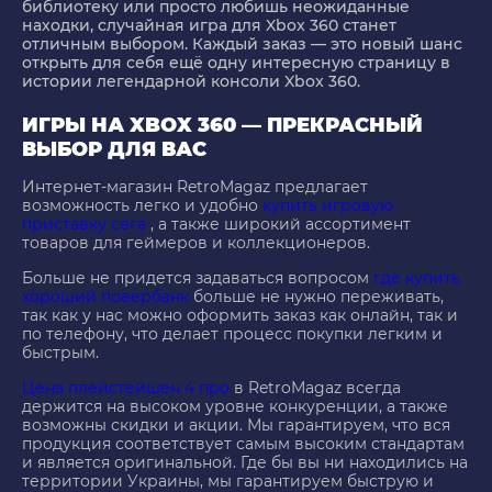
библиотеку или просто любишь неожиданные
находки, случайная игра для Xbox 360 станет
отличным выбором. Каждый заказ — это новый шанс
открыть для себя ещё одну интересную страницу в
истории легендарной консоли Xbox 360.
ИГРЫ НА XBOX 360 — ПРЕКРАСНЫЙ
ВЫБОР ДЛЯ ВАС
Интернет-магазин RetroMagaz предлагает
возможность легко и удобно
купить игровую
приставку сега
, а также широкий ассортимент
товаров для геймеров и коллекционеров.
Больше не придется задаваться вопросом
где купить
хороший повербанк
больше не нужно переживать,
так как у нас можно оформить заказ как онлайн, так и
по телефону, что делает процесс покупки легким и
быстрым.
Цена плейстейшен 4 про
в RetroMagaz всегда
держится на высоком уровне конкуренции, а также
возможны скидки и акции. Мы гарантируем, что вся
продукция соответствует самым высоким стандартам
и является оригинальной. Где бы вы ни находились на
территории Украины, мы гарантируем быструю и