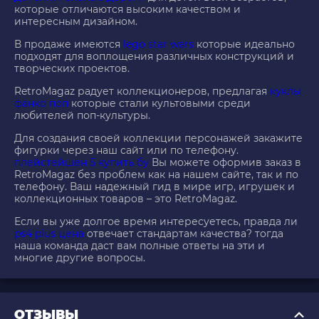
которые отличаются высоким качеством и
интересным дизайном.
В продаже имеются
lego star wars
которые идеально
подходят для воплощения различных конструкций и
творческих проектов.
RetroMagaz радует коллекционеров, предлагая
куклы
фанко поп
которые стали культовыми среди
любителей поп-культуры.
Для создания своей коллекции персонажей закажите
фигурки через наш сайт или по телефону.
плейстейшен 5 купить бу
Вы можете оформив заказ в
RetroMagaz без проблем как на нашем сайте, так и по
телефону. Ваш надежный гид в мире игр, игрушек и
коллекционных товаров – это RetroMagaz.
Если вы уже долгое время интересуетесь, правда ли
ps4 plus цена
отвечает стандартам качества? тогда
наша команда даст вам полные ответы на эти и
многие другие вопросы.
ОТЗЫВЫ