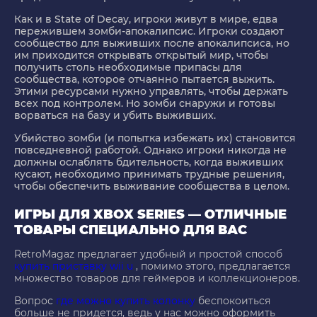
Как и в State of Decay, игроки живут в мире, едва
пережившем зомби-апокалипсис. Игроки создают
сообщество для выживших после апокалипсиса, но
им приходится открывать открытый мир, чтобы
получить столь необходимые припасы для
сообщества, которое отчаянно пытается выжить.
Этими ресурсами нужно управлять, чтобы держать
всех под контролем. Но зомби снаружи и готовы
ворваться на базу и убить выживших.
Убийство зомби (и попытка избежать их) становится
повседневной работой. Однако игроки никогда не
должны ослаблять бдительность, когда выживших
кусают, необходимо принимать трудные решения,
чтобы обеспечить выживание сообщества в целом.
ИГРЫ ДЛЯ XBOX SERIES — ОТЛИЧНЫЕ
ТОВАРЫ СПЕЦИАЛЬНО ДЛЯ ВАС
RetroMagaz предлагает удобный и простой способ
купить приставку wii u
, помимо этого, предлагается
множество товаров для геймеров и коллекционеров.
Вопрос
где можно купить колонку
беспокоиться
больше не придется, ведь у нас можно оформить