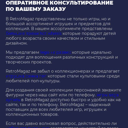
ОПЕРАТИВНОЕ КОНСУЛЬТИРОВАНИЕ
ПО ВАШЕМУ ЗАКАЗУ
В RetroMagaz представлены не только игры, но и
большой ассортимент игрушек и предметов для
коллекций. В нашем ассортименте представлены
большие треки hot wheels
которые порадуют детей
любого возраста своим качеством и стильным
дизайном.
Мы предлагаем
lego на развес
которые идеально
подходят для воплощения различных конструкций и
творческих проектов.
RetroMagaz не забыл о коллекционерах и предлагает
игрушка фанка поп
которые стали культовыми среди
любителей поп-культуры.
Для создания своей коллекции персонажей закажите
фигурки через наш сайт или по телефону.
игры sega
купить
в RetroMagaz доступно быстро и удобно как на
сайте, так и по телефону. RetroMagaz – надежный
поставщик для всех любителей игр, игрушек и
коллекционных товаров.
Если вас давно волновал вопрос, действительно ли