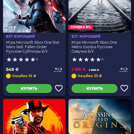
СКИДКА 8%
Б/У ХОРОШИЙ
Б/У ХОРОШИЙ
Игра Microsoft Xbox One Star
Игра Microsoft Xbox One
Wars Jedi: Fallen Order
Metro Exodus Русская
Русские Субтитры Б/У
Озвучка Б/У
0
0
549 ₴
1 199 ₴
1 299 ₴
Кешбек 16 ₴
Кешбек 35 ₴
КУПИТЬ
КУПИТЬ