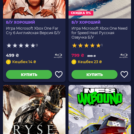
СКИДКА 11%
Б/У ХОРОШИЙ
Б/У ХОРОШИЙ
Игра Microsoft Xbox One Far
Игра Microsoft Xbox One Need
Cry 6 Английская Версия Б/У
for Speed Heat Русская
Озвучка Б/У
0
1
499 ₴
799 ₴
899 ₴
Кешбек 14 ₴
Кешбек 23 ₴
КУПИТЬ
КУПИТЬ