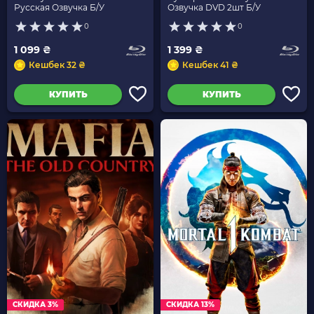
Русская Озвучка Б/У
Озвучка DVD 2шт Б/У
0
0
1 099 ₴
1 399 ₴
Кешбек 32 ₴
Кешбек 41 ₴
КУПИТЬ
КУПИТЬ
СКИДКА 3%
СКИДКА 13%