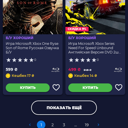
СКИДКА 9%
Б/У ХОРОШИЙ
Б/У ХОРОШИЙ
Игра Microsoft Xbox One Ryse:
Игра Microsoft Xbox Series
Son of Rome Русская Озвучка
Need For Speed Unbound
Б/У
Английская Версия DVD 2шт
Б/У
0
0
599 ₴
499 ₴
549 ₴
Кешбек 17 ₴
Кешбек 14 ₴
КУПИТЬ
КУПИТЬ
ПОКАЗАТЬ ЕЩЁ
1
2
3
...
19