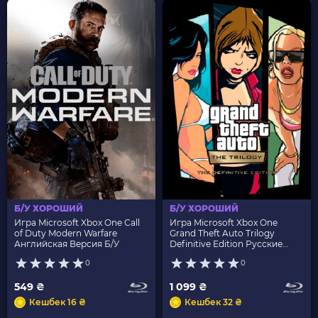
Б/У ХОРОШИЙ
Б/У ХОРОШИЙ
Игра Microsoft Xbox One Call
Игра Microsoft Xbox One
of Duty Modern Warfare
Grand Theft Auto Trilogy
Английская Версия Б/У
Definitive Edition Русские
Субтитры Б/У
0
0
549 ₴
1 099 ₴
Кешбек 16 ₴
Кешбек 32 ₴