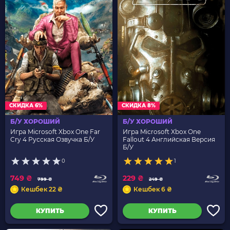
СКИДКА 6%
СКИДКА 8%
Б/У ХОРОШИЙ
Б/У ХОРОШИЙ
Игра Microsoft Xbox One Far
Игра Microsoft Xbox One
Cry 4 Русская Озвучка Б/У
Fallout 4 Английская Версия
Б/У
0
1
749 ₴
229 ₴
799 ₴
249 ₴
Кешбек 22 ₴
Кешбек 6 ₴
КУПИТЬ
КУПИТЬ