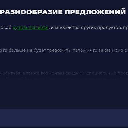
— РАЗНООБРАЗИЕ ПРЕДЛОЖЕНИЙ
пособ
купить псп вита
, и множество других продуктов, 
это больше не будет тревожить, потому что заказ можно с
курентная, а также возможны скидки и специальные пре
ов. В какой бы точке Украины вы ни находились, мы об
 но и большой выбор
диск для пс 5
, удовлетворяющий люб
аказать игры в вашу коллекцию.
 на nintendo switch
предоставляющую доступ к эксклю