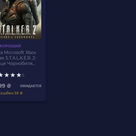
 ХОРОШИЙ
а Microsoft Xbox
es S.T.A.L.K.E.R. 2:
це Чорнобиля
art of Chornobyl)
elBook Edition
0
аїнська Озвучка
99 ₴
ОЖИДАЕТСЯ
Кешбек 59 ₴