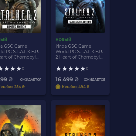
ВЫЙ
НОВЫЙ
а GSC Game
Игра GSC Game
d PC S.T.A.L.K.E.R.
World PC S.T.A.L.K.E.R.
eart of Chornobyl
2 Heart of Chornobyl
ited Edition
Collector's Edition
аїнська Озвучка
Українська Озвучка
0
0
ital Code Новый
Digital Code Новый
499 ₴
16 499 ₴
ОЖИДАЕТСЯ
ОЖИДАЕТСЯ
Кешбек 254 ₴
Кешбек 494 ₴