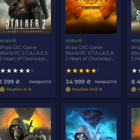
НОВЫЙ
НОВЫЙ
НО
Игра GSC Game
Игра GSC Game
Игр
World PC S.T.A.L.K.E.R.
World PC S.T.A.L.K.E.R.
Worl
2 Heart of Chornobyl
2 Heart of Chornobyl
2 H
Українська Озвучка
Ultimate Edition
Lim
Digital Code Новый
Українська Озвучка
Укр
0
1
Digital Code Новый
Dig
1 399 ₴
34 999 ₴
8 
ОЖИДАЕТСЯ
ОЖИДАЕТСЯ
Кешбек 41 ₴
Кешбек 1049 ₴