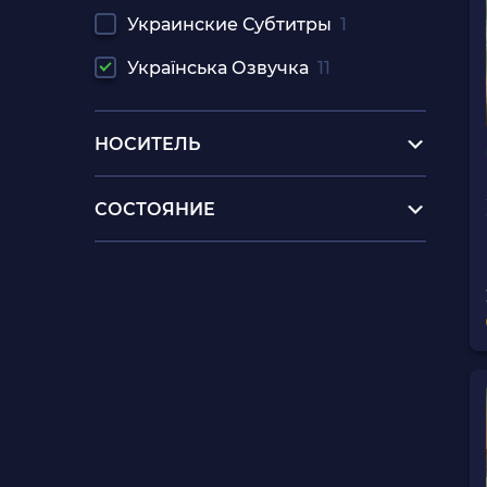
Украинские Субтитры
1
Українська Озвучка
11
НОСИТЕЛЬ
СОСТОЯНИЕ
купить игровую приставку sony
playstation 5
playstation vita купить в харькове
sony playstation portable купить в
одессе
новая консоль sega
сони плейстейшен
подписка sony playstation plus на 12
месяцев