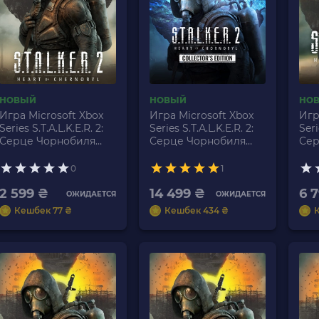
НОВЫЙ
НОВЫЙ
НО
Игра Microsoft Xbox
Игра Microsoft Xbox
Игр
Series S.T.A.L.K.E.R. 2:
Series S.T.A.L.K.E.R. 2:
Seri
Серце Чорнобиля
Серце Чорнобиля
Сер
(Heart of Chornobyl)
(Heart of Chornobyl)
(He
Українська Озвучка
Collector's Edition
Lim
0
1
Новый
Українська Озвучка
Укр
2 599 ₴
Новый
14 499 ₴
Но
6 
ОЖИДАЕТСЯ
ОЖИДАЕТСЯ
Кешбек 77 ₴
Кешбек 434 ₴