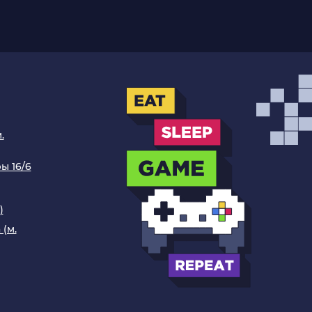
ссуаров – наушники, контроллеры, зарядные
ТУПНЫХ ТОВАРОВ
тов. В нашем ассортименте вы найдете
ьным дизайном.
.
х конструкций и творческих проектов.
ы 16/6
и поклонников поп-культуры.
)
 (м.
екцию.
playstation 4 pro белая купить
в
артнер в мире игр, игрушек и коллекционных
м качества? наша команда поможет вам