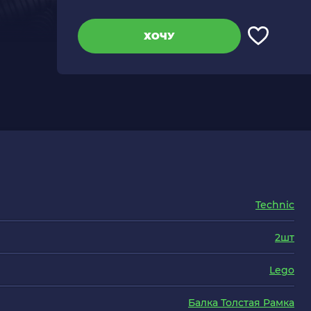
ХОЧУ
Technic
2шт
Lego
Балка Толстая Рамка