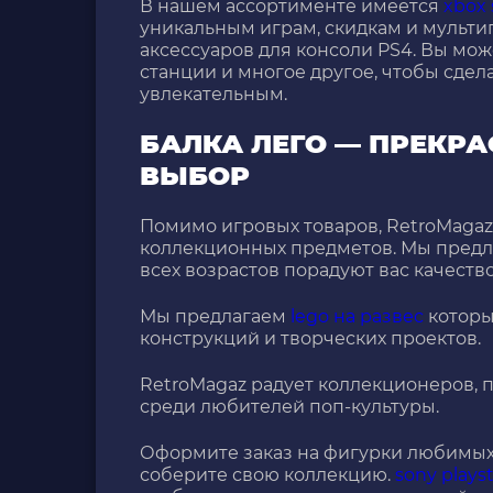
В нашем ассортименте имеется
xbox 
уникальным играм, скидкам и мульти
аксессуаров для консоли PS4. Вы мо
станции и многое другое, чтобы сде
увлекательным.
БАЛКА ЛЕГО — ПРЕКР
ВЫБОР
Помимо игровых товаров, RetroMaga
коллекционных предметов. Мы пред
всех возрастов порадуют вас качест
Мы предлагаем
lego на развес
которы
конструкций и творческих проектов.
RetroMagaz радует коллекционеров, 
среди любителей поп-культуры.
Оформите заказ на фигурки любимых 
соберите свою коллекцию.
sony plays