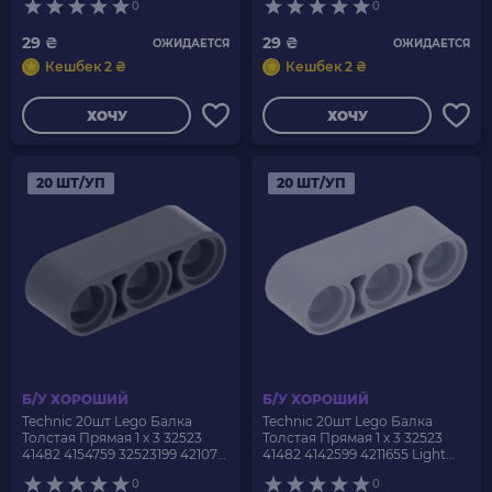
0
0
29 ₴
29 ₴
ОЖИДАЕТСЯ
ОЖИДАЕТСЯ
Кешбек 2 ₴
Кешбек 2 ₴
ХОЧУ
ХОЧУ
20 ШТ/УП
20 ШТ/УП
Б/У ХОРОШИЙ
Б/У ХОРОШИЙ
Technic 20шт Lego Балка
Technic 20шт Lego Балка
Толстая Прямая 1 x 3 32523
Толстая Прямая 1 x 3 32523
41482 4154759 32523199 4210751
41482 4142599 4211655 Light
Dark Bluish Grey Б/У
Bluish Grey Б/У
0
0