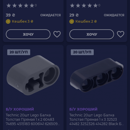
Black Б/У
6265089 Light Bluish Grey Б/У
0
0
39 ₴
29 ₴
ОЖИДАЕТСЯ
ОЖИДАЕТСЯ
Кешбек 3 ₴
Кешбек 2 ₴
ХОЧУ
ХОЧУ
20 ШТ/УП
20 ШТ/УП
Б/У ХОРОШИЙ
Б/У ХОРОШИЙ
Technic 20шт Lego Балка
Technic 20шт Lego Балка
Толстая Прямая 1 x 2 60483
Толстая Прямая 1 x 3 32523
74695 4515183 6006141 6265093
41482 3252326 414282 Black Б/
Dark Bluish Grey Б/У
У