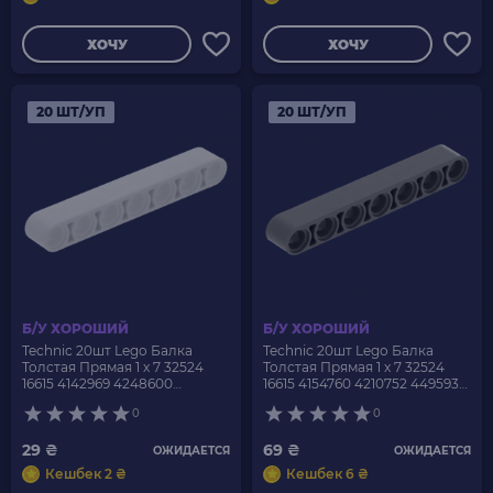
ХОЧУ
ХОЧУ
20 ШТ/УП
20 ШТ/УП
Б/У ХОРОШИЙ
Б/У ХОРОШИЙ
Technic 20шт Lego Балка
Technic 20шт Lego Балка
Толстая Прямая 1 x 7 32524
Толстая Прямая 1 x 7 32524
16615 4142969 4248600
16615 4154760 4210752 4495931
4495927 White Б/У
Dark Bluish Grey Б/У
0
0
29 ₴
69 ₴
ОЖИДАЕТСЯ
ОЖИДАЕТСЯ
Кешбек 2 ₴
Кешбек 6 ₴