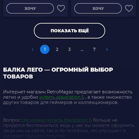
ХОЧУ
ХОЧУ
ПОКАЗАТЬ ЕЩЁ
1
2
3
...
7
БАЛКА ЛЕГО — ОГРОМНЫЙ ВЫБОР
ТОВАРОВ
Интернет-магазин RetroMagaz предлагает возможность
легко и удобно
купить playstation 5
, а также множество
других товаров для геймеров и коллекционеров.
Вопрос
где можно купить playstation 5
больше не
придется беспокоиться, ведь у нас вы можете оформить
заказ как на сайте, так и по телефону, что упрощает и
ускоряет процесс покупки.