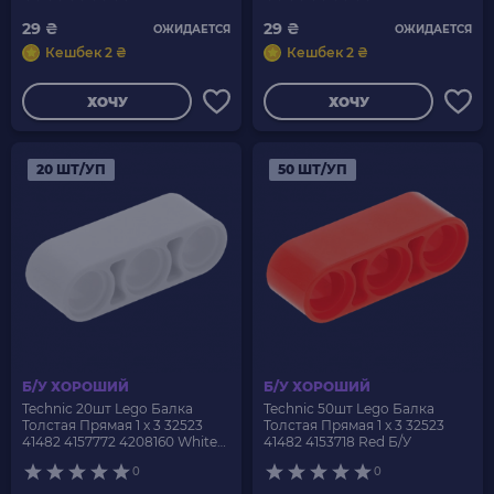
29 ₴
29 ₴
ОЖИДАЕТСЯ
ОЖИДАЕТСЯ
Кешбек 2 ₴
Кешбек 2 ₴
ХОЧУ
ХОЧУ
20 ШТ/УП
50 ШТ/УП
Б/У ХОРОШИЙ
Б/У ХОРОШИЙ
Technic 20шт Lego Балка
Technic 50шт Lego Балка
Толстая Прямая 1 x 3 32523
Толстая Прямая 1 x 3 32523
41482 4157772 4208160 White
41482 4153718 Red Б/У
Б/У
0
0