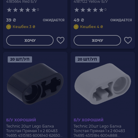
4185664 Red Б/У
4187122 Yellow Б/У
0
0
39 ₴
49 ₴
ОЖИДАЕТСЯ
ОЖИДАЕТСЯ
Кешбек 3 ₴
Кешбек 4 ₴
ХОЧУ
ХОЧУ
20 ШТ/УП
20 ШТ/УП
Б/У ХОРОШИЙ
Б/У ХОРОШИЙ
Technic 20шт Lego Балка
Technic 20шт Lego Балка
Толстая Прямая 1 x 2 60483
Толстая Прямая 1 x 2 60483
74695 4515185 6006140 6265091
74695 4515184 6004888