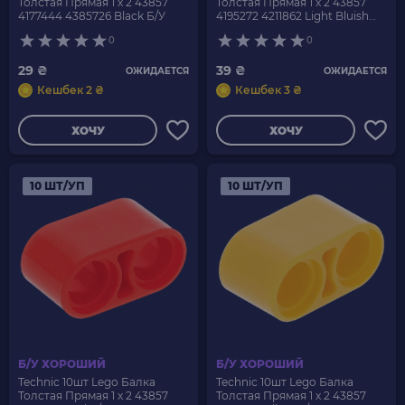
Толстая Прямая 1 x 2 43857
Толстая Прямая 1 x 2 43857
4177444 4385726 Black Б/У
4195272 4211862 Light Bluish
Grey Б/У
0
0
29 ₴
39 ₴
ОЖИДАЕТСЯ
ОЖИДАЕТСЯ
Кешбек 2 ₴
Кешбек 3 ₴
ХОЧУ
ХОЧУ
10 ШТ/УП
10 ШТ/УП
Б/У ХОРОШИЙ
Б/У ХОРОШИЙ
Technic 10шт Lego Балка
Technic 10шт Lego Балка
Толстая Прямая 1 x 2 43857
Толстая Прямая 1 x 2 43857