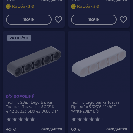
39 ₴
59 ₴
ОЖИДАЕТСЯ
ОЖИДАЕТСЯ
Кешбек 3 ₴
Кешбек 5 ₴
ХОЧУ
ХОЧУ
20 ШТ/УП
Б/У ХОРОШИЙ
Technic 20шт Lego Балка
Technic Lego Балка Товста
Толстая Прямая 1 x 5 32316
Пряма 1 x 5 32316 4249021
4142136 32316199 4210686 Dark
White 20шт Б/У
Bluish Grey Б/У
0
0
49 ₴
69 ₴
ОЖИДАЕТСЯ
ОЖИДАЕТСЯ