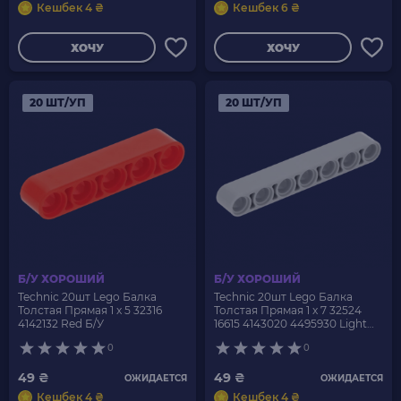
Кешбек 4 ₴
Кешбек 6 ₴
ХОЧУ
ХОЧУ
20 ШТ/УП
20 ШТ/УП
Б/У ХОРОШИЙ
Б/У ХОРОШИЙ
Technic 20шт Lego Балка
Technic 20шт Lego Балка
Толстая Прямая 1 x 5 32316
Толстая Прямая 1 x 7 32524
4142132 Red Б/У
16615 4143020 4495930 Light
Bluish Grey Б/У
0
0
49 ₴
49 ₴
ОЖИДАЕТСЯ
ОЖИДАЕТСЯ
Кешбек 4 ₴
Кешбек 4 ₴