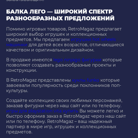
БАЛКА ЛЕГО — ШИРОКИЙ СПЕКТР
РАЗНООБРАЗНЫХ ПРЕДЛОЖЕНИЙ
Помимо игровых товаров, RetroMagaz предлагает
широкий выбор игрушек и коллекционных
предметов. Мы предлагаем
игрушки hot wheels
машинки
для детей всех возрастов, отличающиеся
качеством и оригинальным дизайном.
В продаже имеются
lego ninjago фигурки
которые
позволяют создавать разнообразные проекты и
конструкции.
В RetroMagaz представлены
куклы funko
которые
завоевали популярность среди поклонников поп-
культуры.
Создайте коллекцию своих любимых персонажей,
заказав фигурки через наш сайт или по телефону.
игры для playstation vita купить
Вы можете легко и
быстро оформив заказ в RetroMagaz через наш сайт
или по телефону. RetroMagaz – ваш надежный
партнер в мире игр, игрушек и коллекционных
предметов.