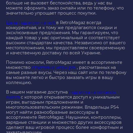
больше не вызовет беспокойства, ведь у нас вы
можете оформить заказ онлайн или по телефону, что
значительно упрощает процесс покупки.
Цена подписки на пс4
в RetroMagaz всегда
конкурентная, и к тому же предлагаются скидки и
эксклюзивные предложения. Мы гарантируем, что
каждый товар у нас оригинальный и соответствует
высоким стандартам качества. Независимо от вашего
местоположения, мы предоставляем своевременную
и качественную доставку по всей Украине.
Помимо консоли, RetroMagaz имеет в ассортименте
множество
стартовые игры ps5
, рассчитанных на
самые разные вкусы. Через наш сайт или по телефону
вы можете легко и быстро заказать игры в вашу
коллекцию.
В нашем магазине доступна
подписка на nintendo
switch
с которой открывается доступ к уникальным
играм, выгодным предложениям и
многопользовательским режимам. Владельцы PS4
могут найти разнообразные аксессуары в
ассортименте RetroMagaz. Наушники, контроллеры,
зарядные станции и множество других аксессуаров
сделают ваш игровой процесс более комфортным и
захватывающим.