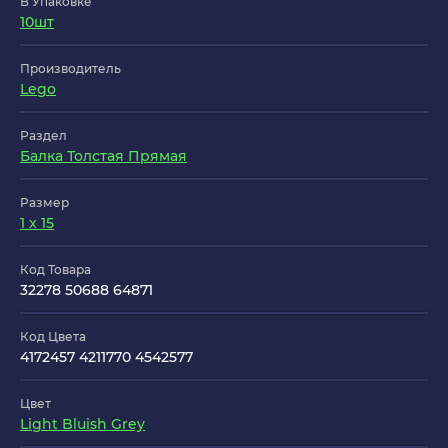
В Упаковке
10шт
Производитель
Lego
Раздел
Балка Толстая Прямая
Размер
1 x 15
Код Товара
32278 50688 64871
Код Цвета
4172457 4211770 4542577
Цвет
Light Bluish Grey