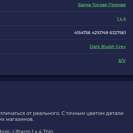
Балка Тонкая Прямая
1 x 4
4154756 4210749 6327561
Dark Bluish Grey
Б/У
тличаться от реального. С точным цветом детали
их магазинов.
ic, Liftarm 1 x 4 Thin