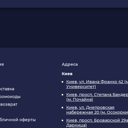
ия
Адреса
Киев
Киев, ул. Ивана Франко 42 (м
Университет)
оставка
Киев, просп. Степана Бандер
промокоды
(м. Почайна)
 возврат
Киев, ул. Днепровская
набережная 20 (м. Осокорки
убличной оферты
Киев, просп. Броварской 29а
Дарница)