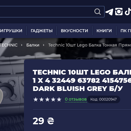
ИГРУШКИ
ГАДЖЕТЫ
ВКУСНОСТИ
КНИГИ
ПК 
TECHNIC
Балки
Technic 10шт Lego Балка Тонкая Пряма
4210749 6327561 Dark Bluish Grey Б/У
TECHNIC 10ШТ LEGO БА
1 X 4 32449 63782 415475
DARK BLUISH GREY Б/У
0 отзывов
Код: 00020947
29 ₴