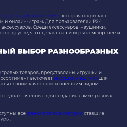
подписка для xbox series s
которая открывает
ам и онлайн-играм. Для пользователей PS4
аксессуаров. Среди аксессуаров: наушники,
огое другое, что сделает ваши игры комфортнее и
РНЫЙ ВЫБОР РАЗНООБРАЗНЫХ
игровых товаров, представлены игрушки и
ассортимент включает
игрушки машинок
для
чатлят своим качеством и внешним видом.
предназначенные для создания самых разных
оступны все
фанко поп все фигурки
ставшие
туры.