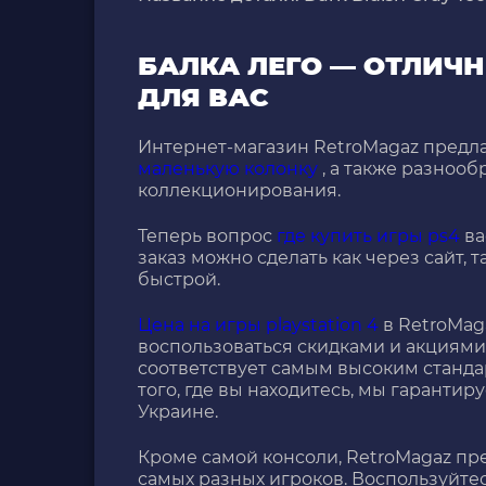
БАЛКА ЛЕГО — ОТЛИЧ
ДЛЯ ВАС
Интернет-магазин RetroMagaz предла
маленькую колонку
, а также разноо
коллекционирования.
Теперь вопрос
где купить игры ps4
ва
заказ можно сделать как через сайт, т
быстрой.
Цена на игры playstation 4
в RetroMag
воспользоваться скидками и акциями
соответствует самым высоким станда
того, где вы находитесь, мы гаранти
Украине.
Кроме самой консоли, RetroMagaz п
самых разных игроков. Воспользуйте