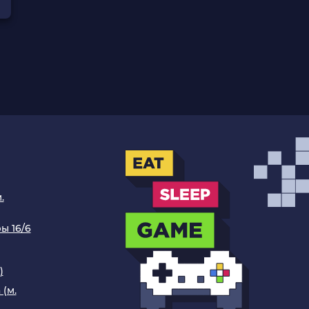
.
ы 16/6
)
 (м.